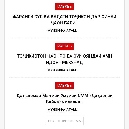
МАВҚЕЪ
ФАРҲАНГИ СУЛҲ ВА ВАҲДАТИ ТОҶИКОН ДАР ОИНАИ
ҶАҲОН БАҲРИ…
МУНЗИФА АТАМУЛОЕВА
МАВҚЕЪ
ТОҶИКИСТОН ҶАҲОНРО БА СӮИ ОЯНДАИ АМН
ҲИДОЯТ МЕКУНАД
МУНЗИФА АТАМУЛОЕВА
МАВҚЕЪ
Қатъномаи Маҷмаи Умумии СММ «Даҳсолаи
Байналмилалии…
МУНЗИФА АТАМУЛОЕВА
LOAD MORE POSTS