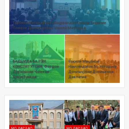
Тарбияи Ватандӯстии Шаҳрвандон Омили Таҳкими
Пояҳои Давлатдории Миллӣ Мебошад
БАХШИДА БА РӮЗИ
Вакили Маҷлиси
КОНСТИТУТСИЯ. Фардои
Намояндагон Бо Устодону
Дурахшони Ҷомеаи
Донишҷӯёни Донишгоҳи
Ҳуқуқбунёди
…
Давлатии
…
МО ДАР ВАО
МО ДАР ВАО