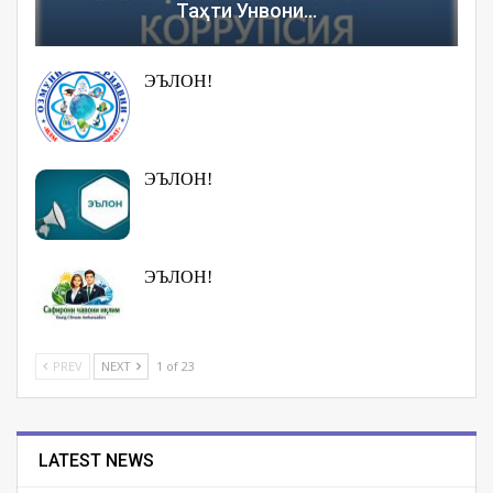
Таҳти Унвони…
ЭЪЛОН!
ЭЪЛОН!
ЭЪЛОН!
PREV
NEXT
1 of 23
LATEST NEWS