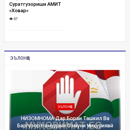
Суратгузориши АМИТ
«Ховар»
67
ЭЪЛОНҲО
ЭЪЛОНҲО
НИЗОМНОМА Дар Бораи Ташкил Ва
Баргузор Намудани Озмуни Ҷумҳуриявӣ