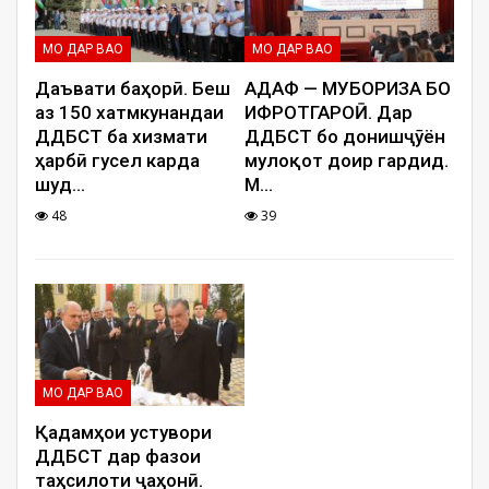
МО ДАР ВАО
МО ДАР ВАО
Даъвати баҳорӣ. Беш
ҲАДАФ — МУБОРИЗА БО
аз 150 хатмкунандаи
ИФРОТГАРОӢ. Дар
ДДҲБСТ ба хизмати
ДДҲБСТ бо донишҷӯён
ҳарбӣ гусел карда
мулоқот доир гардид.
шуд
…
М
…
48
39
МО ДАР ВАО
Қадамҳои устувори
ДДҲБСТ дар фазои
таҳсилоти ҷаҳонӣ.