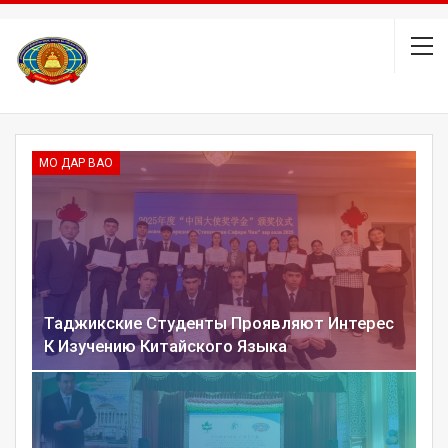
МО ДАР ВАО
Таджикские Студенты Проявляют Интерес
К Изучению Китайского Языка