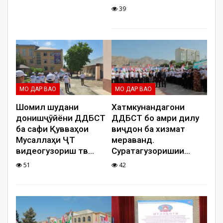
39
МО ДАР ВАО
МО ДАР ВАО
Шомил шудани
Хатмкунандагони
донишҷӯйёни ДДҲБСТ
ДДҲБСТ бо амри дилу
ба сафи Қувваҳои
виҷдон ба хизмат
Мусаллаҳи ҶТ
мераванд.
видеогузориш тв
…
Суратагузоришии
…
51
42