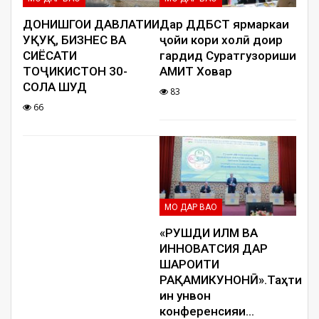
ДОНИШГОҲИ ДАВЛАТИИ
Дар ДДҲБСТ ярмаркаи
ҲУҚУҚ, БИЗНЕС ВА
ҷойи кори холӣ доир
СИЁСАТИ
гардид Суратгузориши
ТОҶИКИСТОН 30-
АМИТ Ховар
СОЛА ШУД
83
66
МО ДАР ВАО
«РУШДИ ИЛМ ВА
ИННОВАТСИЯ ДАР
ШАРОИТИ
РАҚАМИКУНОНӢ».Таҳти
ин унвон
конференсияи
…