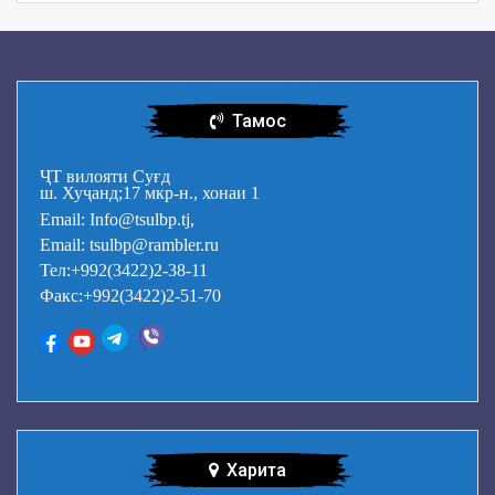
Тамос
ҶТ вилояти Суғд
ш. Хуҷанд;17 мкр-н., хонаи 1
Email: Info@tsulbp.tj,
Email: tsulbp@rambler.ru
Тел:+992(3422)2-38-11
Факс:+992(3422)2-51-70
Харита