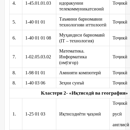
4.
1-45.01.01.03
идоракунии
Тоҷикӣ
телекоммуникатсионӣ
Таъмини барномавии
5.
1-40 01 01
Тоҷикӣ
технологияи иттилоотӣ
Муҳандиси барномавӣ
6.
1-40 01 01 08
Тоҷикӣ
(IT – технология)
Математика.
7.
1-02.05.03.02
Информатика
Тоҷикӣ
(омӯзгор)
8.
1-98 01 01
Амнияти компютерӣ
Тоҷикӣ
8.
1-40 03 06
Зеҳни сунъӣ
Тоҷикӣ
Кластери 2- «Иқ
тисод
ӣ
ва
география»
Тоҷикӣ
1.
1-25 01 03
Иқтисодиёти ҷаҳонӣ
русӣ
англисӣ