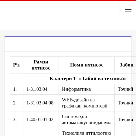
НОМГӮИ ИХТИСОСҲО 2026-2027
Рамзи
Р\т
Номи ихтисос
Забон
ихтисос
Кластери 1- «Табиӣ
ва
техник
ӣ
»
1.
1-31.03.04
Информатика
Тоҷикӣ
WEB-дизайн ва
2.
1-31 03 04 08
Тоҷикӣ
графикаи компютерӣ
Системаҳои
3.
1-40.01.01.02
Тоҷикӣ
автоматикунонидашуда
Технолияи иттилоотию