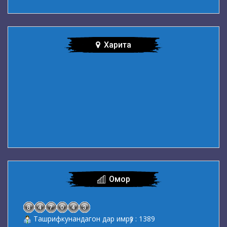
Харита
Омор
Ташрифкунандагон дар имрӯз : 1389