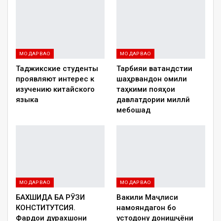
МО ДАР ВАО
МО ДАР ВАО
Таджикские студенты
Тарбияи ватандӯстии
проявляют интерес к
шаҳрвандон омили
изучению китайского
таҳкими пояҳои
языка
давлатдории миллӣ
мебошад
МО ДАР ВАО
МО ДАР ВАО
БАХШИДА БА РӮЗИ
Вакили Маҷлиси
КОНСТИТУТСИЯ.
намояндагон бо
Фардои дурахшони
устодону донишҷӯёни