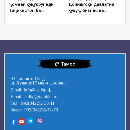
ҷомеаи ҳуқуқбунёди
Донишгоҳи давлатии
Тоҷикистон ба
…
ҳуқуқ, бизнес ва
…
Тамос
ҶТ вилояти Суғд
ш. Хуҷанд;17 мкр-н., хонаи 1
Email: Info@tsulbp.tj,
Email: tsulbp@rambler.ru
Тел:+992(3422)2-38-11
Факс:+992(3422)2-51-70