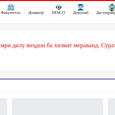
Факултетхо
Донишҷӯ
DEM.TJ
Довталаб
Дастпарва
мри дилу виҷдон ба хизмат мераванд. Су