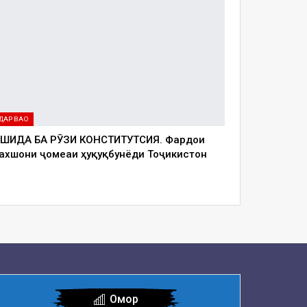
ДАР ВАО
ШИДА БА РӮЗИ КОНСТИТУТСИЯ. Фардои
ахшони ҷомеаи ҳуқуқбунёди Тоҷикистон
Омор