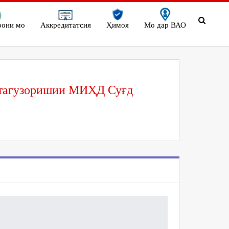
рони мо
Аккредитатсия
Ҳимоя
Мо дар ВАО
ратагузоришии МИҲД Суғд