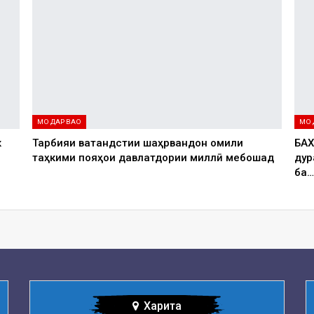
МО ДАР ВАО
МО 
к
Тарбияи ватандӯстии шаҳрвандон омили
БАХ
таҳкими пояҳои давлатдории миллӣ мебошад
дур
ба
…
Харита