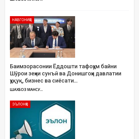
НАВГОНИҲО
Баимзорасонии Ёддошти тафоҳум байни
Шӯрои зеҳни сунъӣ ва Донишгоҳи давлатии
ҳуқуқ, бизнес ва сиёсати…
ШАХБОЗ МАНСУРОВ
ЭЪЛОНҲО