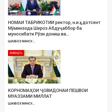
НОМАИ ТАБРИКОТИИ ректор, н.и.ҳ., дотсент
Мӯминзода Шероз Абдуҷаббор ба
муносибати Рўзи дониш ва…
ШАХБОЗ МАНСУРОВ
МАВҚЕЪ
КОРНОМАҲОИ ҶОВИДОНАИ ПЕШВОИ
МУАЗЗАМИ МИЛЛАТ
ШАХБОЗ МАНСУРОВ