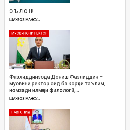
Э Ъ Л О Н!
ШАХБОЗ МАНСУРОВ
МУОВИНОНИ РЕКТОР
Фазлиддинзода Дониш Фазлиддин –
муовини ректор оид ба корҳои таълим,
номзади илмҳои филологӣ,…
ШАХБОЗ МАНСУРОВ
НАВГОНИҲО