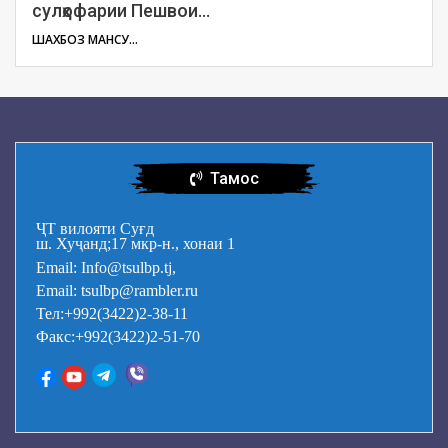
сулҳофарии Пешвои…
ШАХБОЗ МАНСУРОВ
Тамос
ҶТ вилояти Суғд
ш. Хуҷанд;17 мкр-н., хонаи 1
Email: Info@tsulbp.tj,
Email: tsulbp@rambler.ru
Тел:+992(3422)2-38-11
Факс:+992(3422)2-51-70