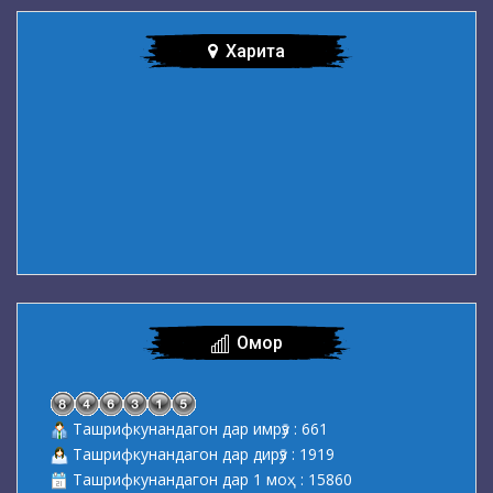
Харита
Омор
Ташрифкунандагон дар имрӯз : 661
Ташрифкунандагон дар дирӯз : 1919
Ташрифкунандагон дар 1 моҳ : 15860