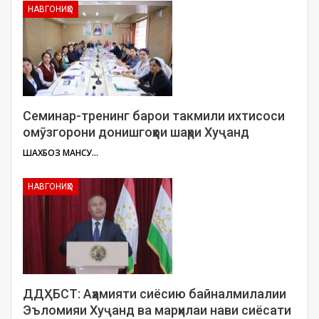
НАВГОНИҲО
Семинар-тренинг барои такмили ихтисоси
омӯзгорони донишгоҳҳои шаҳри Хуҷанд
ШАХБОЗ МАНСУРОВ
НАВГОНИҲО
ДДҲБСТ: Аҳамияти сиёсию байналмилалии
Эъломияи Хуҷанд ва марҳилаи нави сиёсати