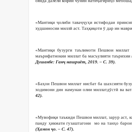
оянда далели кофии чунин натиҷагириҳо мебош
«Мантиқи ҷолиби таваҷҷуҳи истифодаи принсип
худшиносии миллӣ аст. Таҳқиқоти ӯ дар ин мавр
«Мантиқи бузурги таълимоти Пешвои миллат
маърифатнокии миллат ба масъулияти таърихии
Душанбе: Ганҷ нашриёт, 2019. – С. 39).
«Баҳои Пешвои миллат нисбат ба шахсияти бузу
ходимони дин намунаи олии миллатдӯстӣ ва ва
42).
«Мувофиқи таъкиди Пешвои миллат, зарур аст, к
панду ҳикмати гузаштагони мо на танҳо барои
(Ҳамон ҷо. – С. 47).