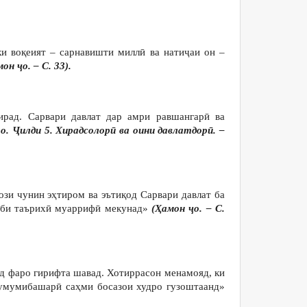
и воқеият – сарнавишти миллӣ ва натиҷаи он –
он ҷо. – С. 33).
рад. Сарвари давлат дар амри равшангарӣ ва
о. Ҷилди 5. Хирадсолорӣ ва оини давлатдорӣ. –
зи чунин эҳтиром ва эътиқод Сарвари давлат ба
каби таърихӣ муаррифӣ мекунад»
(Ҳамон ҷо. – С.
уд фаро гирифта шавад. Хотиррасон менамояд, ки
 умумибашарӣ саҳми босазои худро гузоштаанд»