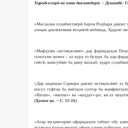
Хирадсолорӣ ва оини давлатдорӣ. – Душанбе: Га
«Масъалаи соҳибихтиёрӣ барои Роҳбари давлат х
алоқаи диалектикии моҳиятӣ мебинад. Ҳидоят м
«Мафҳуми «истиқлолият» дар фармудаҳои Пешво
гуногуни ҷомеа – аз хурд то бузург, ба ҳар фар
сиёсӣ, мансубият ба дину мазҳаб, худро соҳиб
«Дар андешаи Сарвари давлат истиқлолият аз 
посух гуфтан ба ниёзҳои созгор ба манфиатҳо
«Ватан», «миллат» ва «ваҳдат»-ро, ки аз ҷиҳа
(Ҳамон ҷо. – С. 15-16
).
«Агар муҳимтарин офаридаҳои табиат обу ҳаво
истиқлол барои миллат айнан ҳамин ҷойгоҳро до