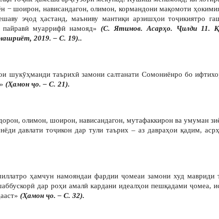
ён − шоирон, нависандагон, олимон, кормандони мақомоти ҳокими
дешаву эҷод ҳастанд, маъниву мантиқи арзишҳои тоҷикиятро га
и пайравӣ муаррифӣ намояд»
(С. Ятимов. Асарҳо. Ҷилди 11. 
шриёт, 2019. – С. 19)..
ҳои шукӯҳманди таърихӣ замони салтанати Сомониёнро бо ифтихо
»
(Ҳамон ҷо. – С. 21).
орон, олимон, шоирон, нависандагон, мутафаккирон ва умуман зиё
нёди давлати тоҷикон дар тули таърих – аз давраҳои қадим, аср
миллатро ҳамчун намояндаи фардии ҷомеаи замони худ мавриди та
ашаббускорӣ дар роҳи амалӣ кардани идеалҳои пешқадами ҷомеа, и
дааст»
(Ҳамон ҷо. – С. 32).