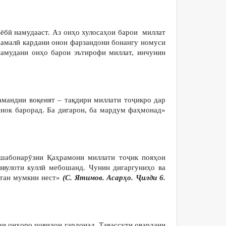
зёбӣ намудааст. Аз онҳо хулосаҳои барои миллат
и амалӣ кардани онон фарзандони бонангу номуси
намудани онҳо барои эътирофи миллат, инчунин
амандии воқеият – тақдири миллати тоҷикро дар
оснок барорад. Ба дигарон, ба мардум фаҳмонад»
 шабонарӯзии Қаҳрамони миллати тоҷик пояҳои
вулоти куллӣ мебошанд. Чунин дигаргуниҳо ва
фтан мумкин нест»
(С. Ятимов. Асарҳо. Ҷилди 6.
и онҳоро ҷовидон гардонад. Тавассути овардани