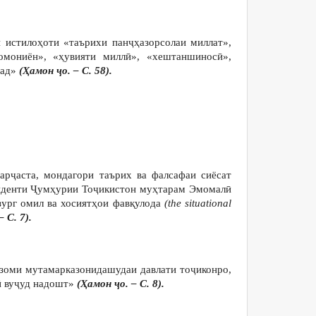
 истилоҳоти «таърихи панҷҳазорсолаи миллат»,
омониён», «ҳувияти миллӣ», «хештаншиносӣ»,
вад»
(Ҳамон ҷо. – С. 58).
арҷаста, мондагори таърих ва фалсафаи сиёсат
зиденти Ҷумҳурии Тоҷикистон муҳтарам Эмомалӣ
зург омил ва хосиятҳои фавқулода
(the situational
 С. 7)
.
изоми мутамарказонидашудаи давлати тоҷиконро,
қӣ вуҷуд надошт»
(Ҳамон ҷо. – С. 8).