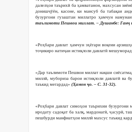
далелҳои таърихӣ ба ҳамватанон, махсусан зиёи
донишҷӯён, касоне, ки мансуб ба табақаи ан
бузургони гузаштаи миллатро ҳамчун намуна
таълимоти Пешвои миллат. – Душанбе: Ганҷ на
«Роҳбари давлат ҳамчун эҳёгари воқеии арзиш
тоҷикиро натиҷаи истиқлоли давлатӣ мешуморад
«Дар таълимоти Пешвои миллат нақши сиёсатмад
миллӣ, мубориза барои истиқлоли давлатӣ ва бу
таъкид мегардад»
(Ҳамон ҷо. – С. 31-32).
«Роҳбари давлат симоҳои таърихии бузургони 
иродату садоқат ба халқ, мардонагӣ, ҷасурӣ, т
пешбурди манфиатҳои миллӣ махсус таъкид кар