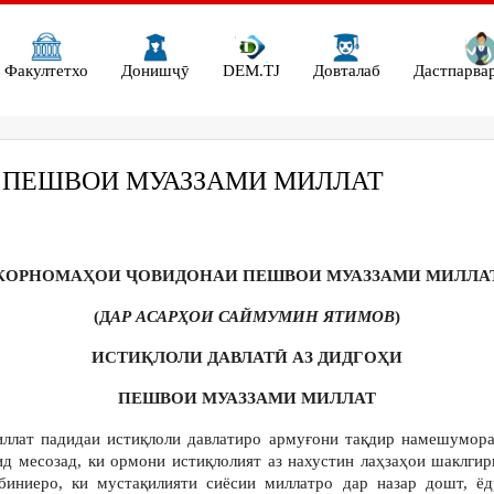
Факултетхо
Донишҷӯ
DEM.TJ
Довталаб
Дастпарва
 ПЕШВОИ МУАЗЗАМИ МИЛЛАТ
КОРНОМАҲОИ
ҶОВИДОНАИ
ПЕШВОИ
МУАЗЗАМИ
МИЛЛА
(Д
АР АСАРҲОИ САЙМУМИН ЯТИМОВ
)
ИСТИҚЛОЛИ ДАВЛАТӢ АЗ ДИДГОҲИ
ПЕШВОИ МУАЗЗАМИ МИЛЛАТ
ллат падидаи истиқлоли давлатиро армуғони тақдир намешумора
ид месозад, ки ормони истиқлолият аз нахустин лаҳзаҳои шаклгир
иниеро, ки мустақилияти сиёсии миллатро дар назар дошт, ё