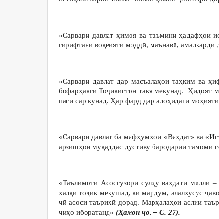
«Сарвари давлат ҳимоя ва таъмини ҳадафҳои ис
гирифтани воқеияти моддӣ, маънавӣ, амалкарди
«Сарвари давлат дар масъалаҳои таҳким ва ҳи
бофарҳанги Тоҷикистон такя мекунад. Ҳидоят м
паси сар кунад. Ҳар фард дар алоҳидагӣ моҳият
«Сарвари давлат ба мафҳумҳои «Ваҳдат» ва «Ист
арзишҳои муқаддас дӯстиву бародарии тамоми 
«Таълимоти Асосгузори сулҳу ваҳдати миллӣ –
халқи тоҷик мекӯшад, ки мардум, алалхусус ҷав
чӣ асоси таърихӣ дорад. Марҳалаҳои аслии таъ
чиҳо иборатанд»
(Ҳамон ҷо. – С. 27).