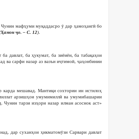
д. Чунин мафҳуми муқаддасро ӯ дар ҳамоҳангӣ бо
(Ҳамон ҷо. – С. 12
).
 давлат, ба ҳукумат, ба зиёиён, ба табақаҳои
рад ва сарфи назар аз вазъи иҷтимоӣ, ҷаҳонбинии
р карда мешавад. Мантиқи сохтории ин истилоҳ
и миллат арзишҳои умумимиллӣ ва умумибашарии
. Чунин тарзи изҳори назар илман асоснок аст»
над, дар суханҳои ҳикматомӯзи Сарвари давлат