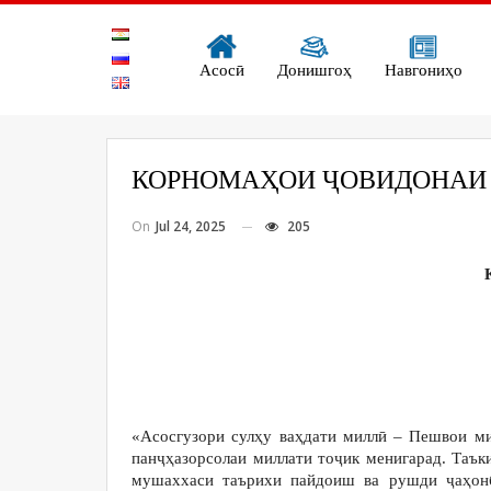
Асосӣ
Донишгоҳ
Навгониҳо
КОРНОМАҲОИ ҶОВИДОНАИ
On
Jul 24, 2025
205
«Асосгузори сулҳу ваҳдати миллӣ – Пешвои ми
панҷҳазорсолаи миллати тоҷик менигарад. Таък
мушаххаси таърихи пайдоиш ва рушди ҷаҳонб