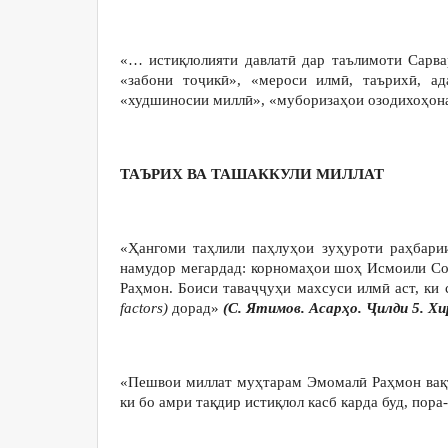
«… истиқлолияти давлатӣ дар таълимоти Сарва
«забони тоҷикӣ», «мероси илмӣ, таърихӣ, а
«худшиносии миллӣ», «муборизаҳои озодихоҳона
ТАЪРИХ ВА ТАШАККУЛИ МИЛЛАТ
«Ҳангоми таҳлили паҳлуҳои зуҳуроти раҳбарии
намудор мегардад: корномаҳои шоҳ Исмоили Со
Раҳмон. Боиси таваҷҷуҳи махсуси илмӣ аст, ки
factors)
дорад»
(С. Ятимов. Асарҳо. Ҷилди 5. Хи
«Пешвои миллат муҳтарам Эмомалӣ Раҳмон вақте
ки бо амри тақдир истиқлол касб карда буд, по