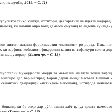
нҷ нашриёт, 2019. – С. 11)
усусияти танҳо хуқуқӣ, ифтихорӣ, декларативӣ ва идеявӣ надора
енамояд, ки маънии онро бояд ҳамагон омӯзанд ва андеша кунанд»
и миллат маънии фароҳамсозии «имконият»-ро дорад. Имконият ба
де, ки зарфият, қобилияти фикрронии комил ва тафаккури солим до
ватан мешуморад»
(Ҳамон ҷо. – С. 13
).
бузургтарин муқаддасоти моддӣ ва маънавии миллати тоҷик тафси
и миллиро дар бар мегирад. Барои дарки амиқи масъала Пешво
ти семантикӣ ҳамрадифи «истиқлол» мебошанд, истифода менамояд
 бошанд, ки бе онҳо дар рӯйи замин ҳаёт вуҷуд дошта наметаво
рад»
(Ҳамон ҷо. – С. 16).