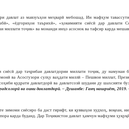
ри давлат аз мавзуъҳои меҳварӣ мебошад. Ин мафҳум тавассути
дабӣ», «ёдгориҳои таърихӣ», «ҳокимияти сиёсӣ дар давлати С
и миллати тоҷик» ва монанди инҳо асоснок ва тафсир карда меша
 сиёсӣ дар таҷрибаи давлатдории миллати тоҷик, ду намунаи б
монӣ ва Асосгузори сулҳу ваҳдати миллӣ – Пешвои миллат, Пре
 соҳиби қудрати давлатдорӣ ва давлатсозӣ шудани ду шахсияти бу
радсолорӣ ва оини давлатдорӣ. – Душанбе: Ганҷ нашриёт, 2019. –
 зимоми сиёсиро ба даст гирифт, ки қувваҳои худхоҳ, воқеан, н
ра-пора карда буданд. Дар Тоҷикистон давлат ҳамчун мафҳуми ҳуқу