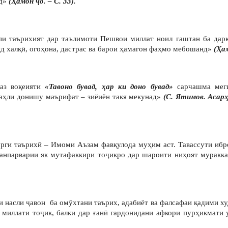
ад»
(Ҳамон ҷо. – С. 33).
и таърихият дар таълимоти Пешвои миллат ноил гаштан ба дарк
ид халқӣ, огоҳона, дастрас ва барои ҳамагон фаҳмо мебошанд»
(Ҳам
 аз воқеияти
«Тавоно бувад, ҳар ки доно бувад»
сарчашма меги
 аҳли донишу маърифат – зиёиён такя мекунад»
(С. Ятимов. Асарҳ
рги таърихӣ – Имоми Аъзам фавқулода муҳим аст. Тавассути ибро
танпарварии як мутафаккири тоҷикро дар шароити ниҳоят мурак
и насли ҷавон ба омӯхтани таърих, адабиёт ва фалсафаи қадими х
 миллати тоҷик, балки дар ғанӣ гардонидани афкори пурҳикмати