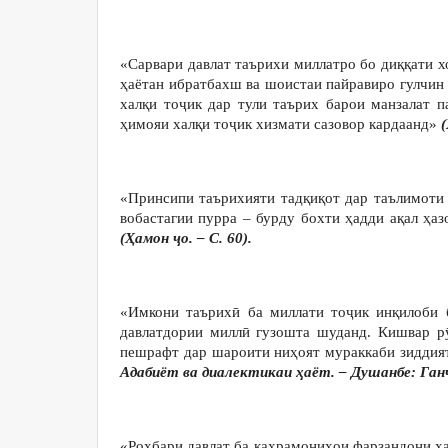
«Сарвари давлат таърихи миллатро бо диққати х
ҳаётан ибратбахш ва шоистаи пайравиро гулчин 
халқи тоҷик дар тули таърих барои манзалат 
ҳимояи халқи тоҷик хизмати сазовор кардаанд»
(
«Принсипи таърихияти тадқиқот дар таълимоти 
вобастагии пурра – бурду бохти ҳадди ақал ҳаз
(Ҳамон ҷо. – С. 60).
«Имкони таърихӣ ба миллати тоҷик инқилоби 
давлатдории миллӣ гузошта шуданд. Кишвар р
пешрафт дар шароити ниҳоят мураккаби зиддият
Адабиёт ва диалектикаи ҳаёт. – Душанбе: Ганҷ
«Роҳбари давлат ба қаҳрамониҳои фарзандони х