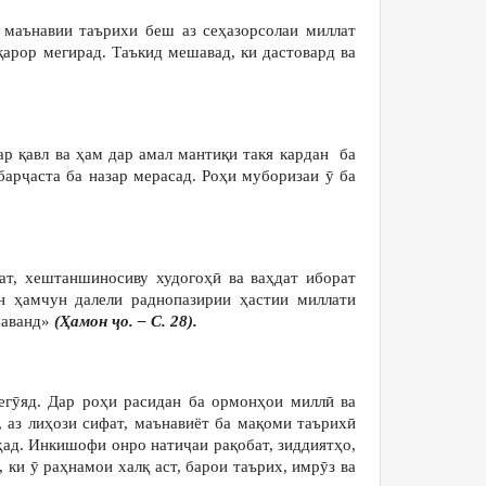
 маънавии таърихи беш аз сеҳазорсолаи миллат
қарор мегирад. Таъкид мешавад, ки дастовард ва
ар қавл ва ҳам дар амал мантиқи такя кардан ба
барҷаста ба назар мерасад. Роҳи муборизаи ӯ ба
ат, хештаншиносиву худогоҳӣ ва ваҳдат иборат
 ҳамчун далели раднопазирии ҳастии миллати
шаванд»
(Ҳамон ҷо. – С. 28).
егӯяд. Дар роҳи расидан ба ормонҳои миллӣ ва
, аз лиҳози сифат, маънавиёт ба мақоми таърихӣ
ҳад. Инкишофи онро натиҷаи рақобат, зиддиятҳо,
ки ӯ раҳнамои халқ аст, барои таърих, имрӯз ва