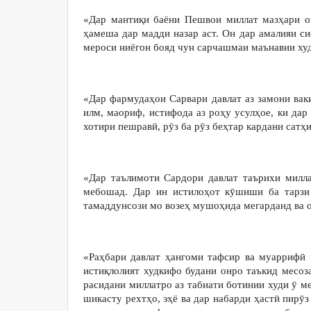
«Дар мантиқи баёни Пешвои миллат мазҳари ом
ҳамеша дар мадди назар аст. Он дар амалияи си
мероси ниёгон бояд чун сарчашмаи маънавии х
«Дар фармудаҳои Сарвари давлат аз замони ваки
илм, маориф, истифода аз роҳу усулҳое, ки дар
хотири пешравӣ, рӯз ба рӯз беҳтар кардани сатҳ
«Дар таълимоти Сардори давлат таърихи милла
мебошад. Дар ин истилоҳот кӯшиши ба тарзи
тамаддунсози мо возеҳ мушоҳида мегарданд ва 
«Раҳбари давлат ҳангоми тафсир ва муаррифӣ 
истиқлолият худкифо будани онро таъкид месоза
расидани миллатро аз табиати ботинии худи ӯ м
шикасту рехтҳо, эҳё ва дар набарди ҳастӣ пирӯ