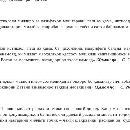
тиқлоли миллиро аз вазифаҳои муштараки, пеш аз ҳама, иқтисодӣ
 давлатдории миллӣ ва таҷрибаи фарҳанги сиёсии сатҳи байналми
фзи истиқлол, пеш аз ҳама, ба ҷаҳонбинӣ, маърифати баланд, н
енамояд, ки миллат марҳалаҳои ҳассосу мушкили хештаншиносӣ в
и Ватан ва масъулияти ватандориро эҳсос намояд»
(Ҳамон ҷо. – С. 2
иқлол» маънои низомсоз медиҳад ва онҳоро бо ҳамдигар зич, вобас
сокинони Ватани азизамонро таҳким мебахшанд»
(Ҳамон ҷо. – С. 26
 Пешвои миллат решаҳои амиқи гносеологӣ дорад. Ҳангоми асос
онон қонунмандиҳои ба истиқлоли давлатӣ расидани миллати тоҷик
рихи навтарини миллати тоҷик – ҷанги шаҳрвандӣ, расидан ба су