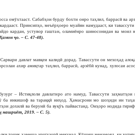
осса омӯхтааст. Сабабҳои бурду бохти онро таҳлил, баррасӣ ва ар
кардааст. Принсипҳо, меъёрҳоеро муайян намудааст, ки тавассут
пайдо кардан, устувор гаштан, оламиёнро шиносонидан ва моил 
Ҳамон ҷо. – С. 47-48).
Сарвари давлат мавқеи калидӣ дорад. Тавассути он мехоҳад алоқ
орсолаи ахир амиқтар таҳлил, баррасӣ, арзёбӣ кунад, хулосаи ас
бузург – Истиқлоли давлатиро ато намуд. Тавассути заҳматҳои
ӯ ба инкишоф ва тараққӣ ниҳод. Ҳамасрони мо шоҳиди ин таҳав
ҳои дохилӣ ва берунӣ ба вуқӯъ пайвастанд. Онҳоро нодида гири
 нашриёт, 2019. – С. 5).
алқи тоҷик ҳамеша арҷгузорӣ мекунад. Кӯшиш менамояд, ки хотира