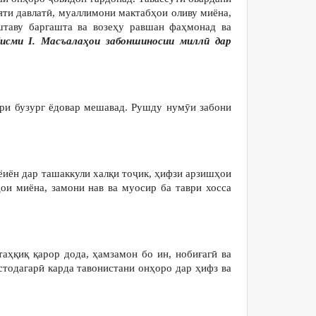
яти давлатӣ, муаллимони мактабҳои оливу миёна,
штаву баргашта ва возеҳу равшан фаҳмонад ва
Қисми I. Масъалаҳои забоншиносии миллӣ дар
ри бузург ёдовар мешавад. Рушду нумӯи забони
иён дар ташаккули халқи тоҷик, ҳифзи арзишҳои
ҳои миёна, замони нав ва муосир ба таври хосса
ҳқиқ қарор дода, ҳамзамон бо ин, нобиғагӣ ва
стодагарӣ карда тавонистани онҳоро дар ҳифз ва