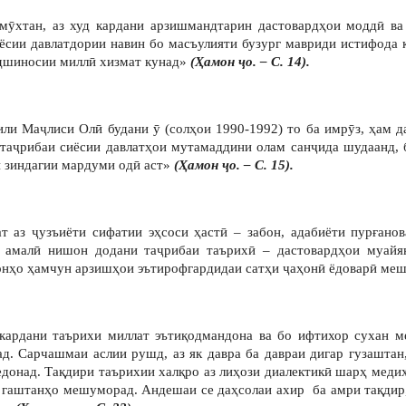
ӯхтан, аз худ кардани арзишмандтарин дастовардҳои моддӣ ва
ёсии давлатдории навин бо масъулияти бузург мавриди истифода 
удшиносии миллӣ хизмат кунад»
(Ҳамон ҷо. – С. 14).
ли Маҷлиси Олӣ будани ӯ (солҳои 1990-1992) то ба имрӯз, ҳам д
 таҷрибаи сиёсии давлатҳои мутамаддини олам санҷида шудаанд, 
и зиндагии мардуми одӣ аст»
(Ҳамон ҷо. – С. 15).
т аз ҷузъиёти сифатии эҳсоси ҳастӣ – забон, адабиёти пурғанов
 амалӣ нишон додани таҷрибаи таърихӣ – дастовардҳои муайян
онҳо ҳамчун арзишҳои эътирофгардидаи сатҳи ҷаҳонӣ ёдоварӣ ме
кардани таърихи миллат эътиқодмандона ва бо ифтихор сухан м
д. Сарчашмаи аслии рушд, аз як давра ба давраи дигар гузаштан
едонад. Тақдири таърихии халқро аз лиҳози диалектикӣ шарҳ меди
з гаштанҳо мешуморад. Андешаи се даҳсолаи ахир ба амри тақдир, 