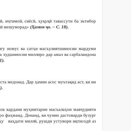
, иҷтимоӣ, сиёсӣ, ҳуқуқӣ тавассути ба эътибор
лалӣ мешуморад»
(Ҳамон ҷо. – С. 18).
ангу номус ва сатҳи масъулиятшиносии мардуми
а худшиносии миллиро дар амал ва сарбаландона
1).
та медонад. Дар ҳамин асос муътақид аст, ки ин
).
нок кардани муҳимтарин масъалаҳои мавҷудияти
ро фаҳманд. Донанд, ки чунин дастоварди бузург
лҳу ваҳдати миллӣ, рушди устувори иқтисодӣ аз