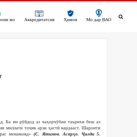
рони мо
Аккредитатсия
Ҳимоя
Мо дар ВАО
Т
д. Ба ин рӯйдод аз чаҳорчӯбаи таърихи беш аз
ии миллати тоҷик арзи ҳастӣ кардааст. Шароити
драс менамояд»
(С. Ятимов. Асарҳо. Ҷилди 5.