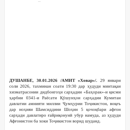
On
Jan 30, 2026
32
Изҳороти маркази
матбуоти Қӯшунҳои
сарҳадии Кумитаи
давлатии амнияти миллии
Ҷумҳурии Тоҷикистон
ДУШАНБЕ, 30.01.2026 /АМИТ «Ховар»/.
29 январи
соли 2026, тахминан соати 19:30 дар ҳудуди минтақаи
хизматрасонии дидбонгоҳи сарҳадии «Баҳорак»-и қисми
ҳарбии 0341-и Раёсати Қӯшунҳои сарҳадии Кумитаи
давлатии амнияти миллии Ҷумҳурии Тоҷикистон, воқеъ
дар ноҳияи Шамсиддини Шоҳин 5 қочоқбари афғон
сарҳади давлатиро ғайриқонунӣ убур намуда, аз ҳудуди
Афғонистон ба хоки Тоҷикистон ворид шуданд.