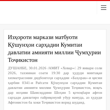
Изҳороти маркази матбуоти
Қӯшунҳои сарҳадии Кумитаи
давлатии амнияти миллии Ҷумҳурии
Тоҷикистон
ДУШАНБЕ, 30.01.2026 /АМИТ «Ховар»/. 29 январи соли
2026, тахминан соати 19:30 дар ҳудуди минтақаи
хизматрасонии дидбонгоҳи сарҳадии «Баҳорак»-и қисми
ҳарбии 0341-и Раёсати Қӯшунҳои сарҳадии Кумитаи
давлатии амнияти миллии Ҷумҳурии Тоҷикистон, воқеъ
дар ноҳияи Шамсиддини Шоҳин 5 қочоқбари афғон
сарҳади давлатиро ғайриқонунӣ убур намуда, аз ҳудуди
Афғонистон ба хоки Тоҷикистон ворид шуданд.