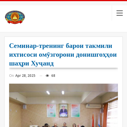
Семинар-тренинг барои такмили
ихтисоси омӯзгорони донишгоҳҳои
шаҳри Хуҷанд
On
Apr 28, 2025
68