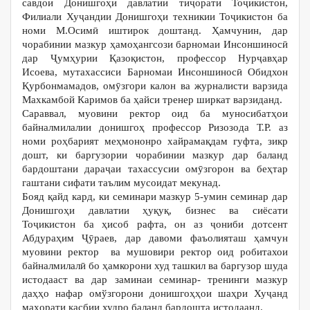
савдои Донишгоҳи давлатии тиҷорати Тоҷикистон,
Филиали Хуҷандии Донишгоҳи техникии Тоҷикистон ба
номи М.Осимӣ иштирок доштанд. Ҳамчунин, дар
чорабинии мазкур ҳамоҳангсози барномаи Инсоншиносӣ
дар Ҷумҳурии Қазоқистон, профессор Нурҷавҳар
Исоева, мутахассиси Барномаи Инсоншиносӣ Обидхон
Қурбонмамадов, омӯзгори калон ва журналисти варзида
Махкамбой Каримов ба ҳайси тренер ширкат варзиданд.
Сараввал, муовини ректор оид ба муносибатҳои
байналмилалии донишгоҳ профессор Ризозода Т.Р. аз
номи роҳбарият меҳмононро хайрамақдам гуфта, зикр
дошт, ки баргузории чорабинии мазкур дар баланд
бардоштани дараҷаи тахассусии омӯзгорон ва беҳтар
гаштани сифати таълим мусоидат мекунад.
Бояд қайд кард, ки семинари мазкур 5-умин семинар дар
Донишгоҳи давлатии ҳуқуқ, бизнес ва сиёсати
Тоҷикистон ба ҳисоб рафта, он аз ҷониби дотсент
Абдураҳим Ҷӯраев, дар давоми фаъолияташ ҳамчун
муовини ректор ва мушовири ректор оид робитахои
байналмилалӣ бо ҳамкорони худ ташкил ва баргузор шуда
истодааст ва дар заминаи семинар- тренинги мазкур
даҳҳо нафар омўзгорони донишгоҳҳои шаҳри Хуҷанд
маҳорати касбии худро баланд бардошта истодаанд.