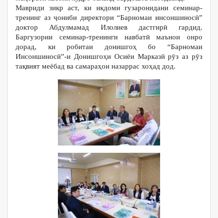
Мавриди зикр аст, ки икдоми гузаронидани семинар-
тренинг аз ҷониби директори “Барномаи инсоншиносӣ”
доктор Абдулмамад Илолиев дастгирӣ гардид.
Баргузории семинар-тренинги навбатӣ маънои онро
дорад, ки робитаи донишгоҳ бо “Барномаи
Инсоншиносӣ”-и Донишгоҳи Осиёи Марказӣ рӯз аз рӯз
тақвият меёбад ва самараҳои назаррас хоҳад дод.