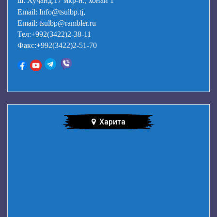
ш. Хуҷанд;17 мкр-н., хонаи 1
Email: Info@tsulbp.tj,
Email: tsulbp@rambler.ru
Тел:+992(3422)2-38-11
Факс:+992(3422)2-51-70
Харита