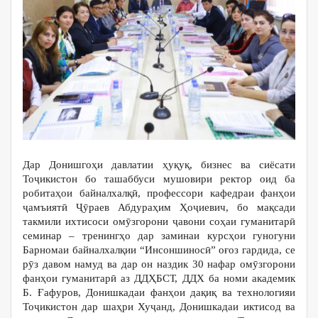
Дар Донишгоҳи давлатии ҳуқуқ, бизнес ва сиёсати
Тоҷикистон бо ташаббуси мушовири ректор оид ба
робитаҳои байналхалқӣ, профессори кафедраи фанҳои
ҷамъиятӣ Ҷӯраев Абдураҳим Ҳоҷиевич, бо мақсади
такмили ихтисоси омӯзгорони ҷавони соҳаи гуманитарӣ
семинар – тренингҳо дар заминаи курсҳои гуногуни
Барномаи байналхалқии “Инсоншиносӣ” оғоз гардида, се
рӯз давом намуд ва дар он наздик 30 нафар омӯзгорони
фанҳои гуманитарӣ аз ДДҲБСТ, ДДХ ба номи академик
Б. Ғафуров, Донишкадаи фанҳои дақиқ ва технологияи
Тоҷикистон дар шаҳри Хуҷанд, Донишкадаи иктисод ва