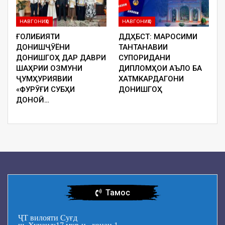
НАВГОНИҲО
НАВГОНИҲО
ҒОЛИБИЯТИ
ДДҲБСТ: МАРОСИМИ
ДОНИШҶӮЁНИ
ТАНТАНАВИИ
ДОНИШГОҲ ДАР ДАВРИ
СУПОРИДАНИ
ШАҲРИИ ОЗМУНИ
ДИПЛОМҲОИ АЪЛО БА
ҶУМҲУРИЯВИИ
ХАТМКАРДАГОНИ
«ФУРӮҒИ СУБҲИ
ДОНИШГОҲ
ДОНОӢ…
Тамос
ҶТ вилояти Суғд