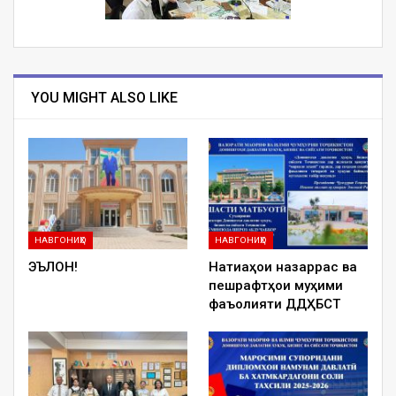
YOU MIGHT ALSO LIKE
НАВГОНИҲО
НАВГОНИҲО
ЭЪЛОН!
Натиҷаҳои назаррас ва
пешрафтҳои муҳими
фаъолияти ДДҲБСТ