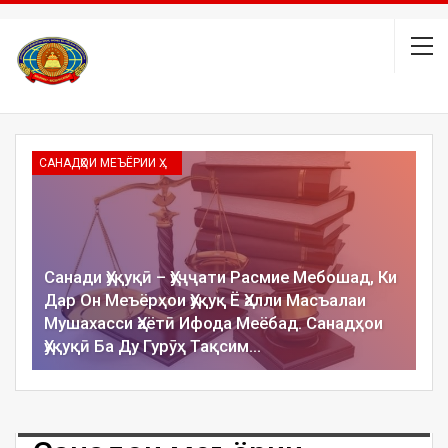
САНАДҲОИ МЕЪЁРИИ ҲУҚУҚӢ
Санади Ҳуқуқӣ – Ҳуҷҷати Расмие Мебошад, Ки
Дар Он Меъёрҳои Ҳуқуқ Ё Ҳалли Масъалаи
Мушахасси Ҳаётӣ Ифода Меёбад. Санадҳои
Ҳуқуқӣ Ба Ду Гурӯҳ Тақсим…