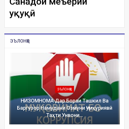
Санадҳои меъёрии
ҳуқуқӣ
ЭЪЛОНҲО
ЭЪЛОНҲО
НИЗОМНОМА Дар Бораи Ташкил Ва
Баргузор Намудани Озмуни Ҷумҳуриявӣ
Таҳти Унвони…