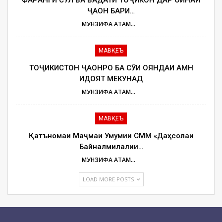
ФАРҲАНГИ СУЛҲ ВА ВАҲДАТИ ТОҶИКОН ДАР ОИНАИ
ҶАҲОН БАҲРИ…
МУНЗИФА АТАМУЛОЕВА
МАВҚЕЪ
ТОҶИКИСТОН ҶАҲОНРО БА СӮИ ОЯНДАИ АМН
ҲИДОЯТ МЕКУНАД
МУНЗИФА АТАМУЛОЕВА
МАВҚЕЪ
Қатъномаи Маҷмаи Умумии СММ «Даҳсолаи
Байналмилалии…
МУНЗИФА АТАМУЛОЕВА
LOAD MORE POSTS