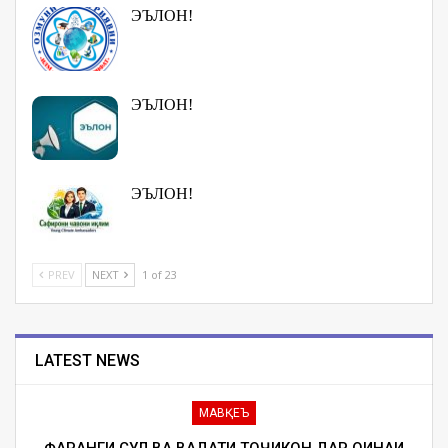
ЭЪЛОН!
ЭЪЛОН!
ЭЪЛОН!
PREV
NEXT
1 of 23
LATEST NEWS
МАВҚЕЪ