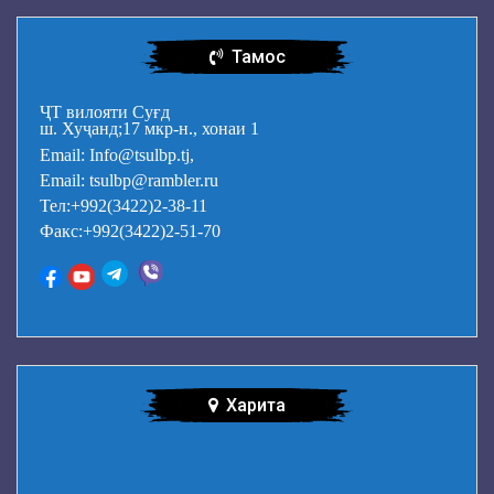
Тамос
ҶТ вилояти Суғд
ш. Хуҷанд;17 мкр-н., хонаи 1
Email: Info@tsulbp.tj,
Email: tsulbp@rambler.ru
Тел:+992(3422)2-38-11
Факс:+992(3422)2-51-70
Харита