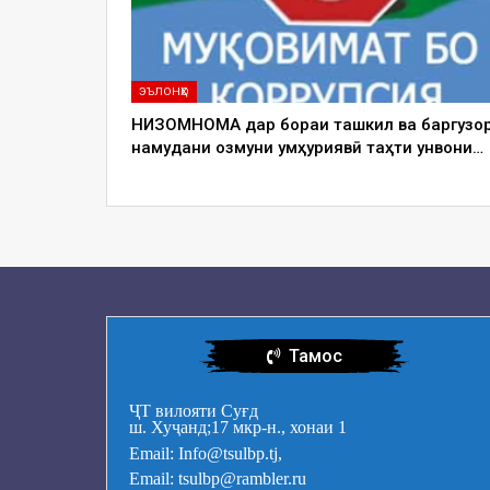
ЭЪЛОНҲО
НИЗОМНОМА дар бораи ташкил ва баргузо
намудани озмуни ҷумҳуриявӣ таҳти унвони…
Тамос
ҶТ вилояти Суғд
ш. Хуҷанд;17 мкр-н., хонаи 1
Email: Info@tsulbp.tj,
Email: tsulbp@rambler.ru