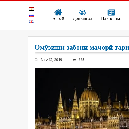
Асосӣ
Донишгоҳ
Навгониҳо
Омўзиши забони маҷорӣ тари
On
Nov 13, 2019
225