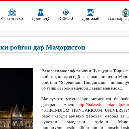
Факултетхо
Донишҷӯ
DEM.TJ
Довталаб
Дастпарва
қи ройгон дар Маҷористон
Вазорати маориф ва илми Ҷумқурии Тоҷикис
робитақои иқтисодӣ ва корқои хориҷии Маҷо
ройгони “Stipendium Hunguricum” донишҷ
омўзиши забони маҷорӣ даъват менамояд.
Маълумоти мухтасарро метавонед бо забо
дастрас намоед:
http://balassisscholarship.k
“STIPENDIUM HUNGARICUM UNIVERSIT
барои қабули аризаҳо фароҳам меорад ва 
курсҳои омодагии забони Маҷористо
hungury/menu/stipendium-hunguricumschola