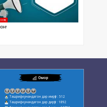
ОНҲО
ОН!
Омор
Ташрифкунандагон дар имрӯз : 512
Ташрифкунандагон дар дирӯз : 1892