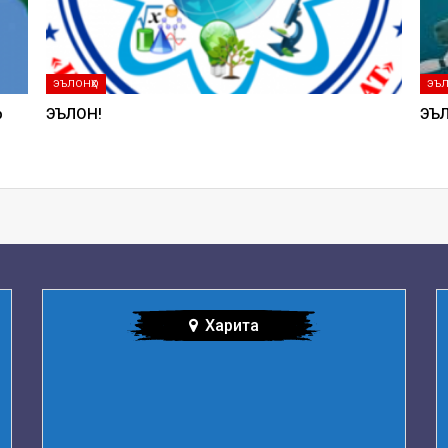
ЭЪЛОНҲО
ЭЪЛ
р
ЭЪЛОН!
ЭЪЛ
Харита