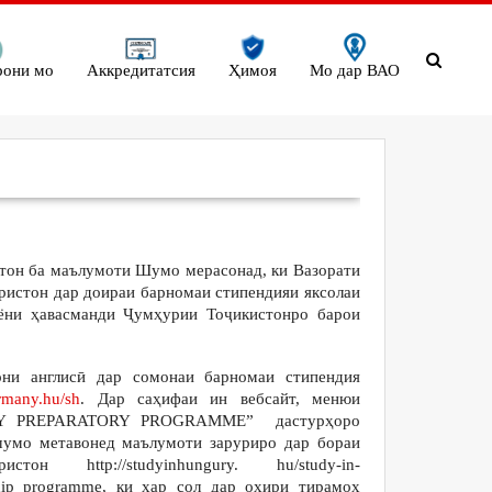
рони мо
Аккредитатсия
Ҳимоя
Мо дар ВАО
тон ба маълумоти Шумо мерасонад, ки Вазорати
ристон дар доираи барномаи стипендияи яксолаи
ўёни ҳавасманди Ҷумҳурии Тоҷикистонро барои
ни англисӣ дар сомонаи барномаи стипендия
ormany.hu/sh
. Дар саҳифаи ин вебсайт, менюи
Y PREPARATORY PROGRAMME” дастурҳоро
шумо метавонед маълумоти заруриро дар бораи
н http://studyinhungury. hu/study-in-
rship programme, ки ҳар сол дар охири тирамоҳ