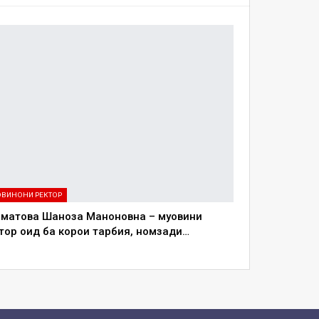
ВИНОНИ РЕКТОР
матова Шаҳноза Маноновна – муовини
тор оид ба корҳои тарбия, номзади…