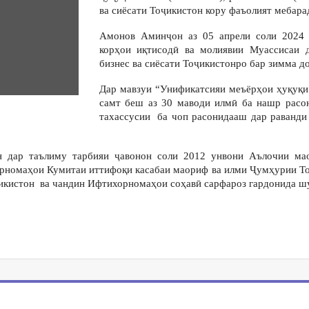
ва сиёсати Тоҷикистон кору фаъолият мебара
Амонов Аминҷон аз 05 апрели соли 2024 
корҳои иқтисодӣ ва молиявии Муассисаи 
бизнес ва сиёсати Тоҷикистонро бар зимма д
Дар мавзуи “Унификатсияи меъёрҳои ҳуқуқи
самт беш аз 30 маводи илмӣ ба нашр расон
тахассусии ба чоп расонидааш дар раванди
 дар таълиму тарбияи ҷавонон соли 2012 унвони Аълочии ма
рномаҳои Кумитаи иттифоқи касабаи маориф ва илми Ҷумҳурии Тоҷ
икистон ва чандин Ифтихорномаҳои соҳавӣ сарфароз гардонида шу