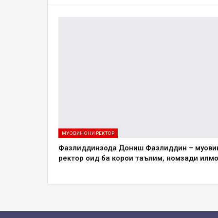
МУОВИНОНИ РЕКТОР
Фазлиддинзода Дониш Фазлиддин – муови
ректор оид ба корҳои таълим, номзади илмҳ