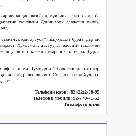
д.
иҷрокунандаи вазифаи муовини ректор оид ба
давлатии таълимии Донишгоҳи давлатии ҳуқуқ,
орад.
 байналхалқии хусусӣ” пажӯҳишот бурда, дар ин
идааст. Ҳамзамон, дастур ва васоити таълимии
 машғулияти таълимӣ самаранок истифода бурда
ориф ва илми Ҷумҳурии Тоҷикистонро сазовор
икистон), раиси вилояти Суғд ва шаҳри Хуҷанд,
дааст.
Телефони
корӣ:
(83422)2-38-95
Телефони мобилӣ: 92-
770-41-52
Таълифоти илмӣ