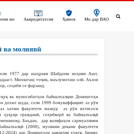
рони мо
Аккредитатсия
Ҳимоя
Мо дар ВАО
ӣ ва молиявӣ
оли 1977 дар шаҳраки Шайдони ноҳияи Ашт,
мадааст. Миллаташ тоҷик, маълумоташ олӣ. Аъзои
р, соҳиби се фарзанд.
уқуқ ва муносибатҳои байналхалқии Донишгоҳи
тон дохил шуда, соли 1999 бомуваффақият аз рўи
 аз хатми факултети мазкур аз рӯи ихтисоси
и ҳуқуқи гражданӣ, соҳибкорӣ ва байналхалқӣ
 менамояд. Баъдан, дар вазифаҳои сармуаллими
байналхалқӣ (2008), муовини декани факултети
2-2024) дар Донишгоҳи давлатии ҳуқуқ, бизнес