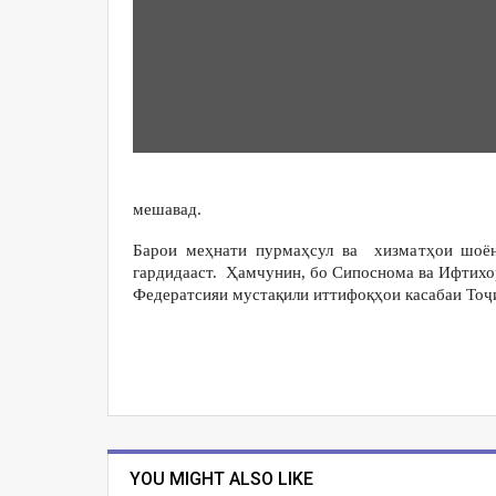
мешавад.
Барои меҳнати пурмаҳсул ва хизматҳои шоён
гардидааст. Ҳамчунин, бо Сипоснома ва Ифтихо
Федератсияи мустақили иттифоқҳои касабаи Тоҷ
YOU MIGHT ALSO LIKE