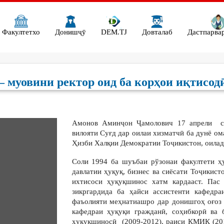
Факултетхо
Донишҷӯ
DEM.TJ
Довталаб
Дастпарва
 муовини ректор оид ба корҳои иқтисод
Амонов Аминҷон Ҷамолович 17 апрели с
вилояти Суғд дар оилаи хизматчӣ ба дунё о
Ҳизби Халқии Демократии Тоҷикистон, оиладо
Соли 1994 ба шуъбаи рўзонаи факултети ҳ
давлатии ҳуқуқ, бизнес ва сиёсати Тоҷикис
ихтисоси ҳуқуқшинос хатм кардааст. Пас
зикргардида ба ҳайси ассистенти кафедра
фаъолияти меҳнатиашро дар донишгоҳ оғоз
кафедраи ҳуқуқи гражданӣ, соҳибкорӣ ва 
ҳуқуқшиносӣ (2009-2012), раиси КМИК (201