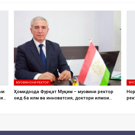
МУОВИНОНИ РЕКТОР
МУО
ни
Ҳомидзода Фурқат Муқим – муовини ректор
Нор
ои…
оид ба илм ва инноватсия, доктори илмҳои…
рек