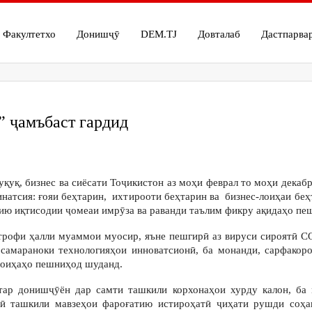
Факултетхо
Донишҷӯ
DEM.TJ
Довталаб
Дастпарва
 ҷамъбаст гардид
қуқ, бизнес ва сиёсати Тоҷикистон аз моҳи феврал то моҳи дека
инатсия: ғояи беҳтарин, ихтирооти беҳтарин ва бизнес-лоиҳаи бе
ю иқтисодии ҷомеаи имрӯза ва раванди таълим фикру ақидаҳо пе
трофи ҳалли муаммои муосир, яъне пешгирӣ аз вируси сироятӣ C
амараноки технологияҳои инноватсионӣ, ба монанди, сарфакоро
 лоиҳаҳо пешниҳод шуданд.
тар донишҷӯён дар самти ташкили корхонаҳои хурду калон, ба 
нӣ ташкили мавзеҳои фароғатию истироҳатӣ ҷиҳати рушди соҳа