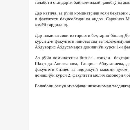
талаботи стандарти байналмилалӣ ҷавобгӯ ва ам
Дар натиҷа, аз рўйи номинатсияи ғояи беҳтарин
и факултети баҳисобгирӣ ва андоз Сарвиноз 
комёб гардиданд.
Дар номинатсияи ихтирооти беҳтарин бошад До
курси 2-и факултети инноватсия ва телекоммун
Абдуворис Абдусамадов донишҷўи курси 1-и факу
Аз рўйи номинатсияи бизнес –лоиҳаи беҳтар
Шаҳзода Акилжанова, Ганҷина Абдуғаниева, д
факултети бизнес ва идоракунӣ мақоми дуюм,
донишҷўи курси 2, факултети молия сазовори ҷо
Ғолибони озмун мувофиқи низомномаи тасдиқгар