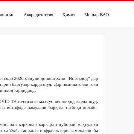
рони мо
Аккредитатсия
Ҳимоя
Мо дар ВАО
бри соли 2020 озмуни донишгоҳии “Истеъдод” дар
ҳтарин баргузор карда шуд. Дар номинатсияи ғояи
шниҳод гардиданд.
OVID-19 таҷҳизоти махсус пешниҳод карда шуд.
на истифода намудани барқ ва татбиқи онлайн-
монанди корхонаи коркарди дубораи маҳсулоти
и сайёҳӣ, ташкили инфрасохтори замонавии ба