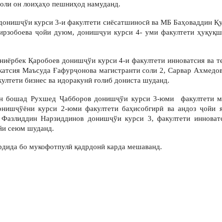
соли он лоиҳаҳо пешниҳод намуданд.
 донишҷўи курси 3-и факултети сиёсатшиносӣ ва МБ Баҳоваддин Қ
Мирзобоева ҷойи дуюм, донишҷуи курси 4- уми факултети ҳуқуқ
ниёрбек Қаробоев донишҷўи курси 4-и факултети инноватсия ва 
икатсия Маъсуда Ғафурҷонова магистранти соли 2, Сарвар Ахмедо
лтети бизнес ва идоракунӣ ғолиб дониста шуданд.
ин бошад Рухшед Ҷабборов донишҷўи курси 3-юми факултети мо
онишҷўёни курси 2-юми факултети баҳисобгирӣ ва андоз ҷойи 
 Фазлиддин Нарзиддинов донишҷўи курси 3, факултети инноват
йи сеюм шуданд.
дида бо мукофотпулӣ қадрдонӣ карда мешаванд.