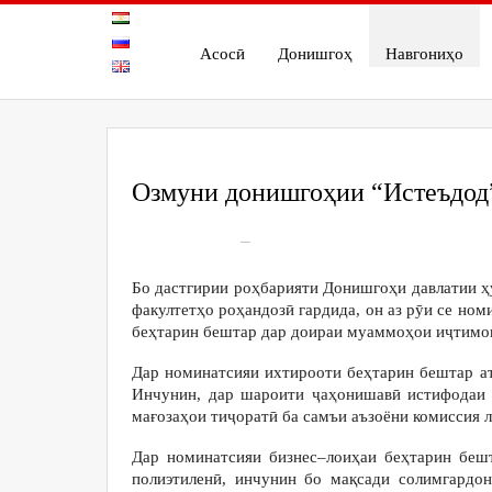
Асосӣ
Донишгоҳ
Навгониҳо
Озмуни донишгоҳии “Истеъдод”
On
Dec 28, 2020
282
Бо дастгирии роҳбарияти Донишгоҳи давлатии ҳу
факултетҳо роҳандозӣ гардида, он аз рӯи се ном
беҳтарин бештар дар доираи муаммоҳои иҷтимои
Дар номинатсияи ихтирооти беҳтарин бештар а
Инчунин, дар шароити ҷаҳонишавӣ истифодаи с
мағозаҳои тиҷоратӣ ба самъи аъзоёни комиссия
Дар номинатсияи бизнес–лоиҳаи беҳтарин беш
полиэтиленӣ, инчунин бо мақсади солимгардо