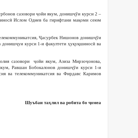
урбонов сазовори ҷойи якум, донишҷўи курси 2 –
шиносӣ Ислом Одиев ба гирифтани мақоми сеюм
телекоммуникатсия, Ҷасурбек Нишонов донишҷўи
в донишҷуи курси 1-и факултети ҳуқуқшиносӣ ва
лия сазовори ҷойи якум, Азиза Мирзоҷонова,
якум, Равшан Бобокалонов донишҷўи курси 1-и
сия ва телекоммуникатсия ва Фирдавс Каримов
Шуъбаи таҳлил ва робита бо ҷомеа