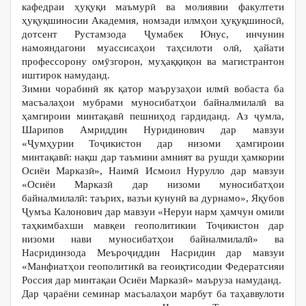
кафедраи ҳуқуқи маъмурӣ ва молиявии факултети
ҳуқуқшиносии Академия, номзади илмҳои ҳуқуқшиносӣ,
дотсент Рустамзода Ҷумабек Юнус, инчунин
намояндагони муассисаҳои таҳсилоти олӣ, ҳайати
профессорону омӯзгорон, муҳаққиқон ва магистрантон
иштирок намуданд.
Зимни чорабинӣ як қатор маърузаҳои илмӣ вобаста ба
масъалаҳои мубрами муносибатҳои байналмилалӣ ва
ҳамгироии минтақавӣ пешниҳод гардиданд. Аз ҷумла,
Шарипов Амриддин Нуридинович дар мавзуи
«Ҷумҳурии Тоҷикистон дар низоми ҳамгироии
минтақавӣ: нақш дар таъмини амният ва рушди ҳамкории
Осиёи Марказӣ», Наимӣ Исмоил Нурулло дар мавзуи
«Осиёи Марказӣ дар низоми муносибатҳои
байналмилалӣ: таърих, вазъи кунунӣ ва дурнамо», Яқубов
Ҷумъа Калонович дар мавзуи «Неруи нарм ҳамчун омили
таҳкимбахши мавқеи геополитикии Тоҷикистон дар
низоми нави муносибатҳои байналмилалӣ» ва
Насридинзода Меъроҷиддин Насридин дар мавзуи
«Манфиатҳои геополитикӣ ва геоиқтисодии Федератсияи
Россия дар минтақаи Осиёи Марказӣ» маъруза намуданд.
Дар ҷараёни семинар масъалаҳои марбут ба таҳаввулоти