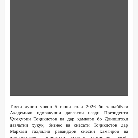
Таҳти чунин унвон 5 июни соли 2026 бо ташаббуси
Академияи идоракунии давлатии назди Президенти
Ҷумҳурии Тоҷикистон ва дар ҳамкорӣ бо Донишгоҳи
давлатии ҳуқуқ, бизнес ва сиёсати Тоҷикистон дар
Маркази таҳлилии равандҳои сиёсии ҳамгироӣ ва
дипломатияи донишгоҳи мазкур семинари илмӣ-