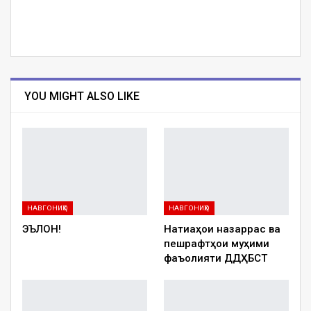
YOU MIGHT ALSO LIKE
НАВГОНИҲО
НАВГОНИҲО
ЭЪЛОН!
Натиҷаҳои назаррас ва
пешрафтҳои муҳими
фаъолияти ДДҲБСТ