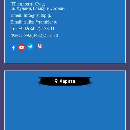
ҶТ вилояти Суғд
ш. Хуҷанд;17 мкр-н., хонаи 1
Email: Info@tsulbp.tj,
Email: tsulbp@rambler.ru
Тел:+992(3422)2-38-11
Факс:+992(3422)2-51-70
Харита