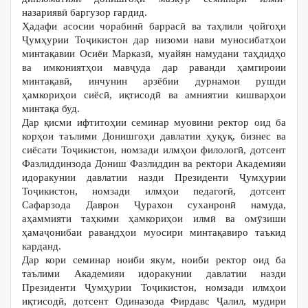
назариявӣ баргузор гардид.
Ҳадафи асосии чорабинӣ баррасӣ ва таҳлили ҷойгоҳи
Ҷумҳурии Тоҷикистон дар низоми нави муносибатҳои
минтақавии Осиёи Марказӣ, муайян намудани таҳдидҳо
ва имкониятҳои мавҷуда дар раванди ҳамгироии
минтақавӣ, инчунин арзёбии дурнамои рушди
ҳамкориҳои сиёсӣ, иқтисодӣ ва амниятии кишварҳои
минтақа буд.
Дар қисми ифтитоҳии семинар муовини ректор оид ба
корҳои таълими Донишгоҳи давлатии ҳуқуқ, бизнес ва
сиёсати Тоҷикистон, номзади илмҳои филологӣ, дотсент
Фазлиддинзода Дониш Фазлиддин ва ректори Академияи
идоракунии давлатии назди Президенти Ҷумҳурии
Тоҷикистон, номзади илмҳои педагогӣ, дотсент
Сафарзода Даврон Ҷурахон суханронӣ намуда,
аҳаммияти таҳкими ҳамкориҳои илмӣ ва омӯзиши
ҳамаҷонибаи равандҳои муосири минтақавиро таъкид
карданд.
Дар кори семинар ноиби якум, ноиби ректор оид ба
таълими Академияи идоракунии давлатии назди
Президенти Ҷумҳурии Тоҷикистон, номзади илмҳои
иқтисодӣ, дотсент Одиназода Фирдавс Ҷалил, мудири