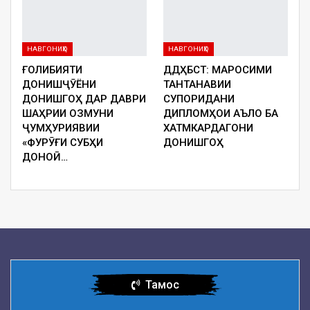
НАВГОНИҲО
НАВГОНИҲО
ҒОЛИБИЯТИ
ДДҲБСТ: МАРОСИМИ
ДОНИШҶӮЁНИ
ТАНТАНАВИИ
ДОНИШГОҲ ДАР ДАВРИ
СУПОРИДАНИ
ШАҲРИИ ОЗМУНИ
ДИПЛОМҲОИ АЪЛО БА
ҶУМҲУРИЯВИИ
ХАТМКАРДАГОНИ
«ФУРӮҒИ СУБҲИ
ДОНИШГОҲ
ДОНОӢ…
Тамос