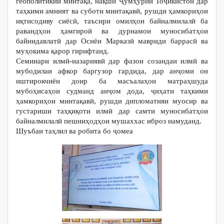
геополитикии минтақа, нақши Ҷумҳурии Тоҷикистон дар
таҳкими амният ва суботи минтақавӣ, рушди ҳамкориҳои
иқтисодиву сиёсӣ, таъсири омилҳои байналмилалӣ ба
равандҳои ҳамгироӣ ва дурнамои муносибатҳои
байнидавлатӣ дар Осиёи Марказӣ мавриди баррасӣ ва
муҳокима қарор гирифтанд.
Семинари илмӣ-назариявӣ дар фазои созандаи илмӣ ва
мубодилаи афкор баргузор гардида, дар анҷоми он
иштирокчиён доир ба масъалаҳои матраҳшуда
мубоҳисаҳои судманд анҷом дода, ҷиҳати таҳкими
ҳамкориҳои минтақавӣ, рушди дипломатияи муосир ва
густариши таҳқиқоти илмӣ дар самти муносибатҳои
байналмилалӣ пешниҳодҳои мушаххас иброз намуданд.
Шуъбаи таҳлил ва робита бо ҷомеа