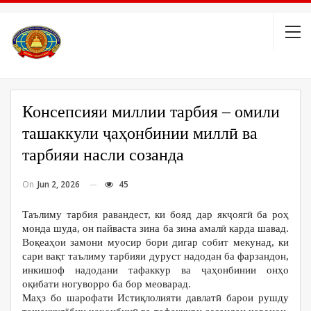
Консепсияи миллии тарбия – омили
ташаккули ҷаҳонбинии миллӣ ва
тарбияи насли созанда
On
Jun 2, 2026
45
Таълиму тарбия равандест, ки бояд дар якҷоягӣ ба роҳ
монда шуда, он пайваста зина ба зина амалӣ карда шавад.
Воқеаҳои замони муосир бори дигар собит мекунад, ки
сари вақт таълиму тарбияи дуруст надодан ба фарзандон,
инкишоф надодани тафаккур ва ҷаҳонбинии онҳо
оқибати ногуворро ба бор меоварад.
Маҳз бо шарофати Истиқлолияти давлатӣ барои рушду