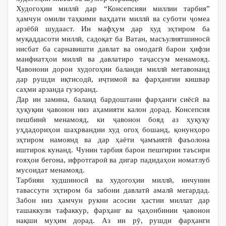
Худогоҳии миллӣ дар “Консепсияи миллии тарбия”
ҳамчун омили таҳкими ваҳдати миллӣ ва суботи ҷомеа
арзёбӣ шудааст. Ин мафҳум дар худ эҳтиром ба
муқаддасоти миллӣ, садоқат ба Ватан, масъулиятшиносӣ
нисбат ба сарнавишти давлат ва омодагӣ барои ҳифзи
манфиатҳои миллӣ ва давлатиро таҷассум менамояд.
Ҷавонони дорои худогоҳии баланди миллӣ метавонанд
дар рушди иқтисодӣ, иҷтимоӣ ва фарҳангии кишвар
саҳми арзанда гузоранд.
Дар ин замина, баланд бардоштани фарҳанги сиёсӣ ва
ҳуқуқии ҷавонон низ аҳамияти калон дорад. Консепсия
пешбинӣ менамояд, ки ҷавонон бояд аз ҳуқуқу
уҳдадориҳои шаҳрвандии худ огоҳ бошанд, қонунҳоро
эҳтиром намоянд ва дар ҳаёти ҷамъиятӣ фаъолона
иштирок кунанд. Чунин тарбия барои пешгирии таъсири
ғояҳои бегона, ифротгароӣ ва дигар падидаҳои номатлуб
мусоидат менамояд.
Тарбияи худшиносӣ ва худогоҳии миллӣ, инчунин
тавассути эҳтиром ба забони давлатӣ амалӣ мегардад.
Забон низ ҳамчун рукни асосии ҳастии миллат дар
ташаккули тафаккур, фарҳанг ва ҷаҳонбинии ҷавонон
нақши муҳим дорад. Аз ин рӯ, рушди фарҳанги