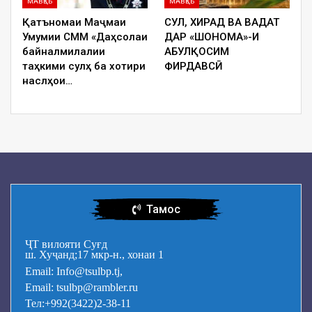
МАВҚЕЪ
МАВҚЕЪ
Қатъномаи Маҷмаи
СУЛҲ, ХИРАД ВА ВАҲДАТ
Умумии СММ «Даҳсолаи
ДАР «ШОҲНОМА»-И
байналмилалии
АБУЛҚОСИМ
таҳкими сулҳ ба хотири
ФИРДАВСӢ
наслҳои…
Тамос
ҶТ вилояти Суғд
ш. Хуҷанд;17 мкр-н., хонаи 1
Email: Info@tsulbp.tj,
Email: tsulbp@rambler.ru
Тел:+992(3422)2-38-11