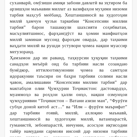
суханварӣ, омӯзиши амиқи забони давлатӣ ва эҳтиром ба
арзишҳои маънавии миллат аз вазифаҳои муҳими низоми
тарбия маҳсуб меёбанд. Хештаншиносӣ ва худогоҳии
миллӣ ҳамчун ҷузъи таркибии “Консепсияи миллии
тарбия” барои ташаккули шахсияти соҳибватан,
масъулиятшинос, фарҳангдӯст ва ҳомии манфиатҳои
миллӣ заминаи мусоид фароҳам оварда, дар таҳкими
ваҳдати миллӣ ва рушди устувори ҷомеа нақши муассир
мегузоранд.
Ҳамзамон дар ин раванд, таҳкурсии ҳуқуқии таҳкими
санадҳои меъёрӣ оид ба тарбияи насли созандаю
бунёдкор, иттилоотикунонии ҷомеа ва самтҳои
идоракунии таъсири он баҳри тарбияи солими насли
ҷавон, амалишавии “Консепсияи миллии тарбия” дар
мактабҳои олии Ҷумҳурии Тоҷикистон: дастовардҳо,
муаммоҳо ва роҳҳои ҳалли онҳо, нақши озмунҳои
ҷумҳуриявии “Тоҷикистон – Ватани азизи ман”, “Фурӯғи
субҳи доноӣ китоб аст…” ва “Илм – фурӯғи маърифат”
дар тарбияи ғоявӣ, миллӣ, ахлоқию маънавӣ,
хештаншиносӣ ва худогоҳии миллӣ, ватанпарастӣ,
гуманистӣ, зебоипарастӣ, инчунин, асосҳои иқтисодии
тайёр намудани сармояи инсонӣ дар низоми тарбияи