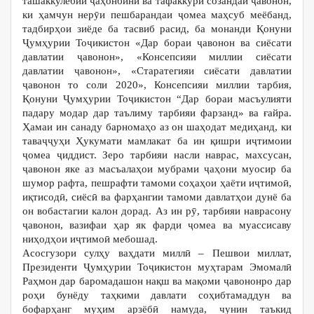
ташаккулёбии ҷаҳонбинӣ ва тафаккури созандаи ҷавонон,
ки ҳамчун нерӯи пешбарандаи ҷомеа маҳсуб меёбанд,
тадбирҳои зиёде ба тасвиб расид, ба монанди Қонуни
Ҷумҳурии Тоҷикистон «Дар бораи ҷавонон ва сиёсати
давлатии ҷавонон», «Консепсияи миллии сиёсати
давлатии ҷавонон», «Старатегияи сиёсати давлатии
ҷавонон то соли 2020», Консепсияи миллии тарбия,
Қонуни Ҷумҳурии Тоҷикистон “Дар бораи масъулияти
падару модар дар таълиму тарбияи фарзанд» ва ғайра.
Ҳамаи ин санаду барномаҳо аз он шаҳодат медиҳанд, ки
таваҷҷуҳи Ҳукумати мамлакат ба ин қишри иҷтимоии
ҷомеа ҷиддист. Зеро тарбияи насли наврас, махсусан,
ҷавонон яке аз масъалаҳои мубрами ҷаҳони муосир ба
шумор рафта, пешрафти тамоми соҳаҳои ҳаёти иҷтимоӣ,
иқтисодӣ, сиёсӣ ва фарҳангии тамоми давлатҳои дунё ба
он вобастагии калон дорад. Аз ин рӯ, тарбияи наврасону
ҷавонон, вазифаи ҳар як фарди ҷомеа ва муассисаву
ниҳодҳои иҷтимоӣ мебошад.
Асосгузори сулҳу ваҳдати миллӣ – Пешвои миллат,
Президенти Ҷумҳурии Тоҷикистон муҳтарам Эмомалӣ
Раҳмон дар баромадашон нақш ва мақоми ҷавононро дар
роҳи бунёду таҳкими давлати соҳибтамаддун ва
бофарҳанг муҳим арзёбӣ намуда, чунин таъкид