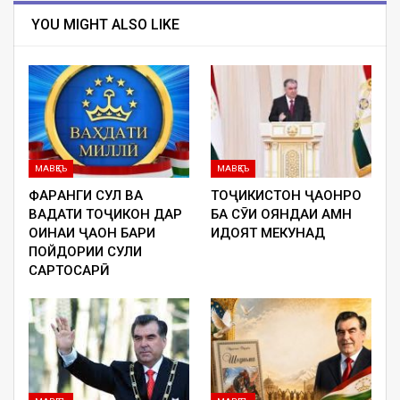
YOU MIGHT ALSO LIKE
МАВҚЕЪ
МАВҚЕЪ
ФАРҲАНГИ СУЛҲ ВА
ТОҶИКИСТОН ҶАҲОНРО
ВАҲДАТИ ТОҶИКОН ДАР
БА СӮИ ОЯНДАИ АМН
ОИНАИ ҶАҲОН БАҲРИ
ҲИДОЯТ МЕКУНАД
ПОЙДОРИИ СУЛҲИ
САРТОСАРӢ