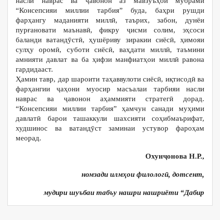
насли наврас ва ҷавонон аз мавзуъҳои мубрами
“Консепсияи миллии тарбия” буда, баҳри рушди
фарҳангу маданияти миллӣ, таърих, забон, дунёи
пурғановати маънавӣ, фикру ҷисми солим, эҳсоси
баланди ватандӯстӣ, ҳушёриву зиракии сиёсӣ, ҳимояи
сулҳу оромӣ, суботи сиёсӣ, ваҳдати миллӣ, таъмини
амнияти давлат ва ба ҳифзи манфиатҳои миллӣ равона
гардидааст.
Ҳамин тавр, дар шароити таҳаввулоти сиёсӣ, иқтисодӣ ва
фарҳангии ҷаҳони муосир масъалаи тарбияи насли
наврас ва ҷавонон аҳаммияти стратегӣ дорад.
“Консепсияи миллии тарбия” ҳамчун санади муҳими
давлатӣ барои ташаккули шахсияти соҳибмаърифат,
худшинос ва ватандӯст заминаи устувор фароҳам
меорад.
Охун
ҷ
онова
Н
.
Р
.,
номзади илм
ҳ
ои
филолог
ӣ
,
дотсент
,
мудири шуъбаи табъу нашри нашриёти “Дабир