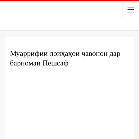
Муаррифии лоиҳаҳои ҷавонон дар
барномаи Пешсаф
On
Nov 9, 2020
300
06 ноябри соли 2020 дар маҷлисгоҳи Донишгоҳи
давлатии ҳуқуқ, бизнес ва сиёсати Тоҷикистон
муаррифии лоиҳаҳои ҷавонон дар барномаи соҳибкории
иҷтимоии Пешсафи Парки технологии ДДҲБСТ
гузаронида шуд.
Дар муаррифии лоиҳаҳои ҷавонон ректори донишгоҳ,
профессор Муъмин Шарифзода, муовини ректор оид ба