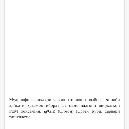
робитаҳои байналмилалӣ, профессор Даврон Бобоҷонов,
мудири шуъбаи байналмилалӣ, дотсент Комилҷон
Шарипов ва иштирокчиёни лоиҳа ширкат намуданд.
Бино ба иттилои Абдураҳмон Маҳмудов директори
Парки технологии донишгоҳ ва ҳамоҳангсози барномаи
Пешсаф давоми чор рӯз дар донишгоҳ семинари
омӯзишӣ байни иштирокчиёни лоиҳаи Пешсаф доир
гардида, ба иштирокчиёни лоиҳа маҳорати ҳамкорӣ,
муошират, қобилияти таҳлилкунӣ ва хулосабарорӣ,
эҷодкорӣ ва инноватсия омӯзонида шуд.
Дар натиҷаи семинари омӯзишии чоррӯза дар муаррифӣ,
11 даста лоиҳаҳои алоҳидаи омодакардаашонро
пешниҳод намуданд. Мавзӯи лоиҳаҳои омодакардаи
иштирокчиён пешгирии бемориҳои сироятӣ буд.
Муаррифии лоиҳаҳои ҷавонон тариқи онлайн аз ҷониби
ҳайъати ҳакамон иборат аз намояндагони ширкатҳои
РЕМ Консалгин, @GIZ (Олмон) Юрген Бурц, сарвари
ташкилоти
TajRupt
Азизджон Азими, директори ташкилоти
Alif