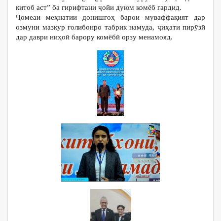
китоб аст” ба гирифтани ҷойи дуюм комёб гардид.
Ҷомеаи меҳнатии донишгоҳ барои муваффақият дар
озмуни мазкур ғолибонро табрик намуда, ҷиҳати пирӯзӣ
дар даври ниҳоӣ барору комёбӣ орзу менамояд.