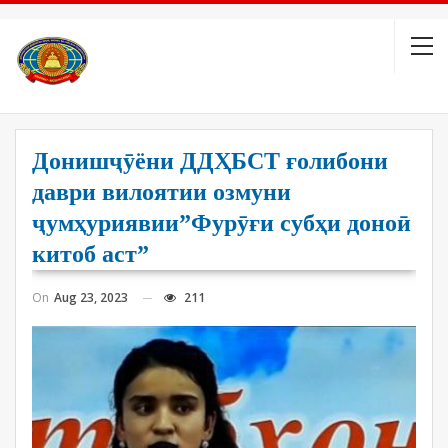
Донишҷӯёни ДДҲБСТ ғолибони
даври вилоятии озмуни
ҷумҳуриявии”Фурӯғи субҳи доноӣ
китоб аст”
On
Aug 23, 2023
211