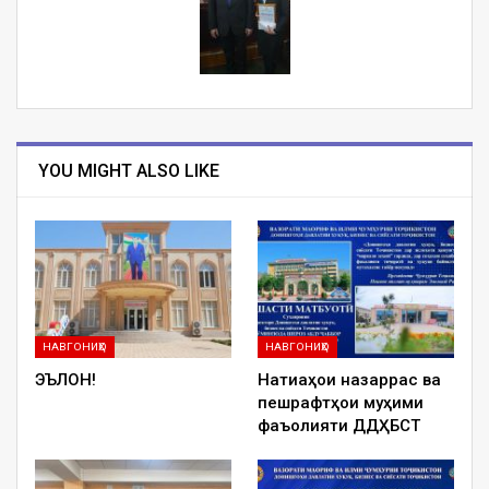
YOU MIGHT ALSO LIKE
НАВГОНИҲО
НАВГОНИҲО
ЭЪЛОН!
Натиҷаҳои назаррас ва
пешрафтҳои муҳими
фаъолияти ДДҲБСТ