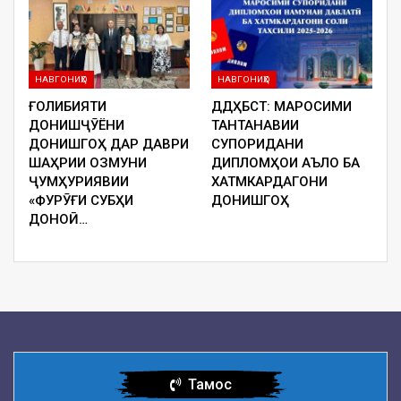
НАВГОНИҲО
НАВГОНИҲО
ҒОЛИБИЯТИ
ДДҲБСТ: МАРОСИМИ
ДОНИШҶӮЁНИ
ТАНТАНАВИИ
ДОНИШГОҲ ДАР ДАВРИ
СУПОРИДАНИ
ШАҲРИИ ОЗМУНИ
ДИПЛОМҲОИ АЪЛО БА
ҶУМҲУРИЯВИИ
ХАТМКАРДАГОНИ
«ФУРӮҒИ СУБҲИ
ДОНИШГОҲ
ДОНОӢ…
Тамос