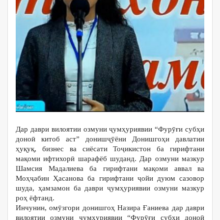
Дар даври вилоятии озмуни ҷумҳуриявии “Фурӯғи субҳи
доноӣ китоб аст” донишҷӯёни Донишгоҳи давлатии
ҳуқуқ, бизнес ва сиёсати Тоҷикистон ба гирифтани
мақоми ифтихорӣ шарафёб шуданд. Дар озмуни мазкур
Шамсия Мадалиева ба гирифтани мақоми аввал ва
Моҳҷабин Ҳасанова ба гирифтани ҷойи дуюм сазовор
шуда, ҳамзамон ба даври ҷумҳуриявии озмуни мазкур
роҳ ёфтанд.
Инчунин, омӯзгори донишгоҳ Назира Ғаниева дар даври
вилоятии озмуни ҷумҳуриявии “Фурӯғи субҳи доноӣ