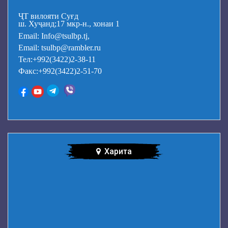
ҶТ вилояти Суғд
ш. Хуҷанд;17 мкр-н., хонаи 1
Email: Info@tsulbp.tj,
Email: tsulbp@rambler.ru
Тел:+992(3422)2-38-11
Факс:+992(3422)2-51-70
Харита