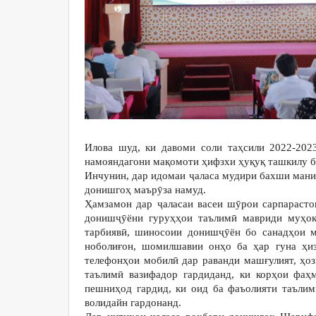
Илова шуд, ки давоми соли таҳсили 2022-202
намояндагони мақомоти ҳифзхи ҳуқуқ ташкилу б
Инчунин, дар идомаи ҷаласа мудири бахши мани
донишгоҳ маърӯза намуд.
Ҳамзамон дар ҷаласаи васеи шӯрои сарпарасто
донишҷӯёни гуруҳҳои таълимӣ мавриди муҳоки
тарбиявӣ, шиносоии донишҷӯён бо санадҳои м
ноболиғон, шомилшавии онҳо ба ҳар гуна ҳиз
телефонҳои мобилӣ дар раванди машғулият, ҳо
таълимӣ вазифадор гардиданд, ки корҳои фаҳ
пешниҳод гардид, ки оид ба фаъолияти таълим
волидайн гардонанд.