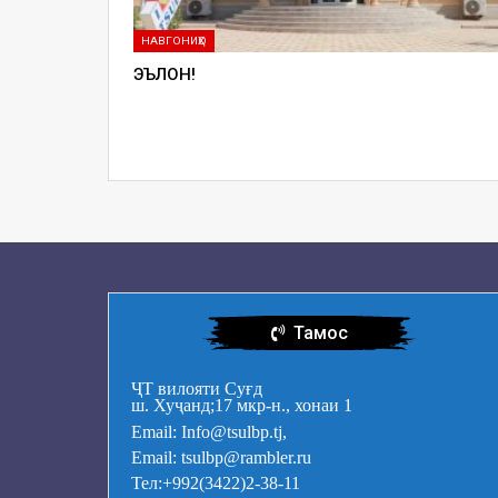
НАВГОНИҲО
ЭЪЛОН!
Тамос
ҶТ вилояти Суғд
ш. Хуҷанд;17 мкр-н., хонаи 1
Email: Info@tsulbp.tj,
Email: tsulbp@rambler.ru
Тел:+992(3422)2-38-11