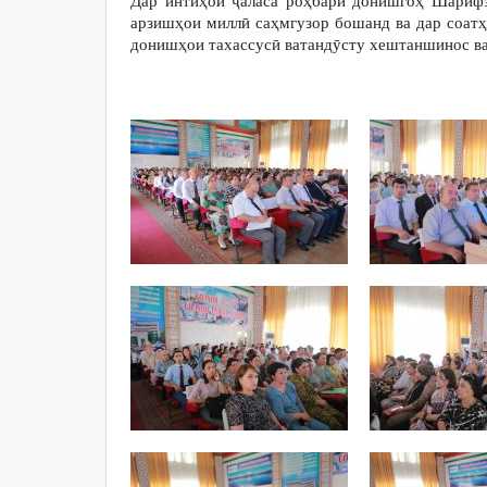
Дар интиҳои ҷаласа роҳбари донишгоҳ Шарифзо
арзишҳои миллӣ саҳмгузор бошанд ва дар соат
донишҳои тахассусӣ ватандӯсту хештаншинос ва