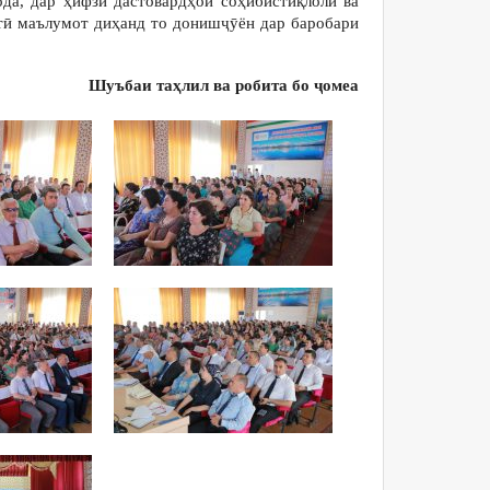
да, дар ҳифзи дастовардҳои соҳибистиқлолӣ ва
тӣ маълумот диҳанд то донишҷӯён дар баробари
Шуъбаи таҳлил ва робита бо ҷомеа