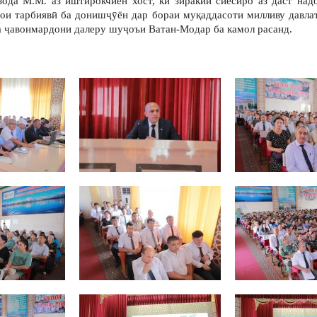
да М.М. аз иштирокчиён хост, ки зиракии сиёсиро аз даст надо
ҳои тарбиявӣ ба донишҷӯён дар бораи муқаддасоти милливу давла
 ҷавонмардони далеру шуҷоъи Ватан-Модар ба камол расанд.