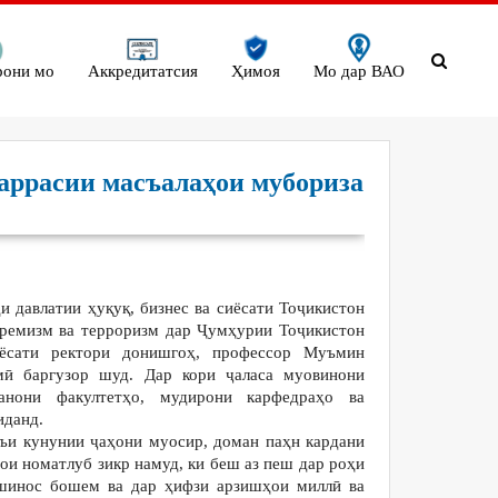
рони мо
Аккредитатсия
Ҳимоя
Мо дар ВАО
аррасии масъалаҳои мубориза
 давлатии ҳуқуқ, бизнес ва сиёсати Тоҷикистон
тремизм ва терроризм дар Ҷумҳурии Тоҷикистон
аёсати ректори донишгоҳ, профессор Муъмин
ӣ баргузор шуд. Дар кори ҷаласа муовинони
анони факултетҳо, мудирони карфедраҳо ва
иданд.
зъи кунунии ҷаҳони муосир, доман паҳн кардани
ои номатлуб зикр намуд, ки беш аз пеш дар роҳи
тшинос бошем ва дар ҳифзи арзишҳои миллӣ ва