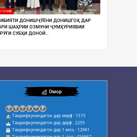
ГОНИҲО
ЛИБИЯТИ ДОНИШҶӮЁНИ ДОНИШГОҲ ДАР
ВРИ ШАҲРИИ ОЗМУНИ ҶУМҲУРИЯВИИ
УРӮҒИ СУБҲИ ДОНОӢ…
Омор
Ташрифкунандагон дар имрӯз : 1573
Ташрифкунандагон дар дирӯз : 2255
Ташрифкунандагон дар 1 моҳ : 12961
Ташрифкунандагон дар 1 сол : 416567