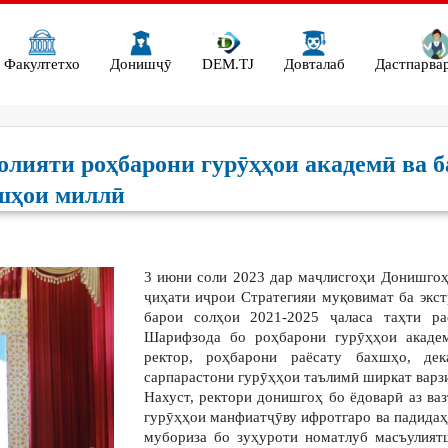
Факултетхо
Донишҷӯ
DEM.TJ
Довталаб
Дастпарва
лияти роҳбарони гурӯҳҳои академӣ ва б
ишҳои миллӣ
3 июни соли 2023 дар маҷлисгоҳи Донишгоҳи
ҷиҳати иҷрои Стратегияи муқовимат ба экс
барои солҳои 2021-2025 ҷаласа таҳти р
Шарифзода бо роҳбарони гурӯҳҳои академ
ректор, роҳбарони раёсату бахшҳо, дек
сарпарастони гурӯҳҳои таълимӣ ширкат варз
Нахуст, ректори донишгоҳ бо ёдоварӣ аз ва
гурӯҳҳои манфиатҷӯву ифротгаро ва падидаҳ
мубориза бо зуҳуроти номатлуб масъулия