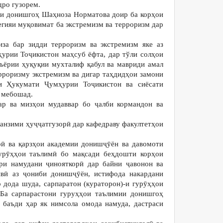
дро гузорем.
ияи донишгоҳ Шаҳноза Норматова доир ба корҳои
гияи муқовимат ба экстремизм ва терроризм дар
за бар зидди терроризм ва экстремизм яке аз
ҳурии Тоҷикистон маҳсуб ёфта, дар тўли солҳои
еъёрии ҳуқуқии мухталиф қабул ва мавриди амал
рроризму экстремизм ва дигар таҳдидҳои замони
и Ҳукумати Ҷумҳурии Тоҷикистон ва сиёсати
 мебошад.
ар ва мизҳои мудаввар бо ҷалби кормандон ва
анзими ҳуҷҷатгузорӣ дар кафедраву факултетҳои
рӣ ва қарзҳои академии донишҷӯён ва давомоти
гурӯҳҳои таълимӣ бо мақсади беҳдошти корҳои
ри намудани ҷинояткорӣ дар байни ҷавонон ва
явӣ аз ҷониби донишҷӯён, истифода накардани
дода шуда, сарпаратон (кураторон)-и гурӯҳҳои
 Ба сарпарастони гуруҳҳои таълимии донишгоҳ
 баъди ҳар як нимсола омода намуда, дастраси