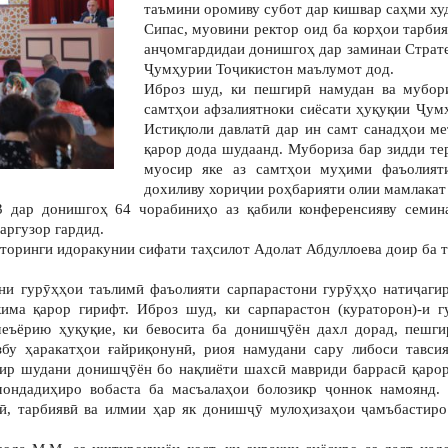
таъмини оромиву субот дар кишвар саҳми ху
Сипас, муовини ректор оид ба корҳои тарб
анҷомгардидаи донишгоҳ дар заминаи Страте
Ҷумҳурии Тоҷикистон маълумот дод.
Иброз шуд, ки пешгирӣ намудан ва мубори
самтҳои афзалиятноки сиёсати ҳуқуқии Ҷум
Истиқлоли давлатӣ дар ин самт санадҳои м
қарор дода шудаанд. Мубориза бар зидди те
муосир яке аз самтҳои муҳими фаъолият
дохиливу хориҷии роҳбарияти олии мамлакат
3 дар донишгоҳ 64 чорабиниҳо аз қабили конференсияву семин
аргузор гардид.
торинги идоракунии сифати таҳсилот Адолат Абдуллоева доир ба т
ни гурӯҳҳои таълимӣ фаъолияти сарпарастони гурӯҳҳо натиҷаги
ма қарор гирифт. Иброз шуд, ки сарпарастон (кураторон)-и 
еъёрию ҳуқуқие, ки бевосита ба донишҷӯён дахл дорад, пешги
бу ҳаракатҳои ғайриқонунӣ, риоя намудани сару либоси тавси
зир шудани донишҷӯён бо нақлиёти шахсӣ мавриди баррасӣ қарор 
мондадиҳиро вобаста ба масъалаҳои болозикр ҷоннок намоянд.
ӣ, тарбиявӣ ва илмии ҳар як донишҷӯ мулоҳизаҳои ҷамъбастиро