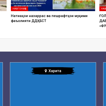
НАВГОНИҲО
НАВ
Натиҷаҳои назаррас ва пешрафтҳои муҳими
ҒО
фаъолияти ДДҲБСТ
ДА
«Ф
Харита