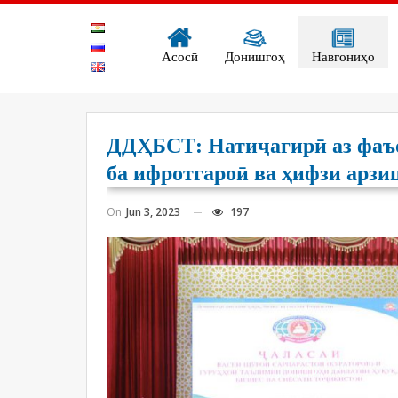
Асосӣ
Донишгоҳ
Навгониҳо
ДДҲБСТ: Натиҷагирӣ аз фаъо
ба ифротгароӣ ва ҳифзи арз
On
Jun 3, 2023
197