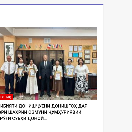
ГОНИҲО
ЛИБИЯТИ ДОНИШҶӮЁНИ ДОНИШГОҲ ДАР
ВРИ ШАҲРИИ ОЗМУНИ ҶУМҲУРИЯВИИ
УРӮҒИ СУБҲИ ДОНОӢ…