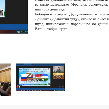
ва дигар мамлакатхо (Франция, Белоруссия,
иштирок доштанд.
Бобоҷонов Даврон Дадодҷонович – муови
Донишгоҳи давлатии ҳуқуқ, бизнес ва сиёса
шуда, иштирокчиёни чорабиниро бо ҷашни 
Ватанӣ табрик гуфт.