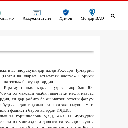
рони мо
Аккредитатсия
Ҳимоя
Мо дар ВАО
авлатӣ ва идоракунӣ дар назди Роҳбари Ҷумҳурии
 далерӣ ва шараф: эстафетаи наслҳо» Форуми
и натсизм» баргузор гардид.
и Торатау ташкил карда шуд ва тақрибан 300
Форум бо мақсади ҷалби таваҷҷуҳи насли наврас
ардид, ки дар робита ба он мавзӯи асосии форум
 буд: дараҷаи тақсимот ва воситаҳои муқовимат;
стилои фашистӣ барои халқҳои ИҶШС.
лимӣ ва коршиносони ҶХД, ҶХЛ ва Ҷумҳурии
ералӣ ва минтақавии давлатӣ ва худидоракунии
одимони давлатӣ ва ҷамъиятии минтақаҳои Русия