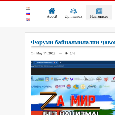
Асосӣ
Донишгоҳ
Навгониҳо
Форуми байналмилалии ҷавон
On
May 11, 2023
246