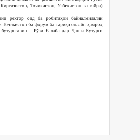
 Киргизистон, Точикистон, Узбекистон ва гайра)
ни ректор оид ба робитаҳои байналмилалии
ти Тоҷикистон ба форум ба тариқи онлайн ҳамроҳ
бузургтарин – Рӯзи Ғалаба дар Ҷанги Бузурги