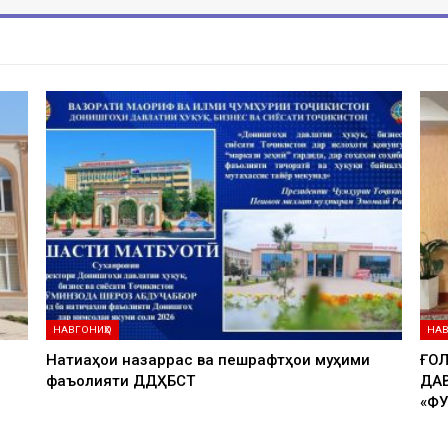
НАВГОНИҲО
НАВ
Натиҷаҳои назаррас ва пешрафтҳои муҳими
ҒО
фаъолияти ДДҲБСТ
ДА
«Ф