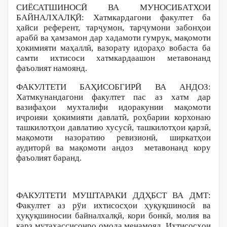
СИЁСАТШИНОСӢ ВА МУНОСИБАТХОИ
БАЙНАЛХАЛҚӢ: Хатмкардагони факултет ба
ҳайси референт, тарҷумон, тарҷумони забонҳои
арабӣ ва ҳамзамон дар хадамоти гумрук, мақомоти
ҳокимияти маҳаллӣ, вазорату идораҳо вобаста ба
самти ихтисоси хатмкардаашон метавонанд
фаъолият намоянд.
ФАКУЛТЕТИ БАҲИСОБГИРӢ ВА АНДОЗ:
Хатмкунандагони факултет пас аз хатм дар
вазифаҳои мухталифи идоракунии мақомоти
иҷроияи ҳокимияти давлатӣ, роҳбарии корхонаю
ташкилотҳои давлатию хусусӣ, ташкилотҳои қарзӣ,
мақомоти назоратию ревизионӣ, ширкатҳои
аудиторӣ ва мақомоти андоз метавонанд кору
фаъолият баранд.
ФАКУЛТЕТИ МУШТАРАКИ ДДҲБСТ ВА ДМТ:
Факултет аз рўи ихтисосҳои ҳуқуқшиносӣ ва
ҳуқуқшиносии байналхалқӣ, кори бонкӣ, молия ва
қарз мутахассисонро омода менамояд. Ихтисосҳои