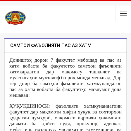
САМТҲОИ ФАЪОЛИЯТИ ПАС АЗ ХАТМ
Донишгоҳ дорои 7 факултет мебошад ва пас аз
хатм вобаста ба факултетҳо самтҳои фаъолияти
хатмкардагон дар мақомоту ташкилот ва
муассисаҳои мухталиф ба роҳ монда мешавад. Дар
зер доир ба самтҳои фаъолияти хатмкунандагон
пас аз хатм вобаста ба факултетҳо маълумот дода
мешавад:
ҲУҚУҚШИНОСӢ: фаъолияти хатмкунандагони
факултет дар мақомоти ҳифзи ҳуқуқ ва сохторҳои
қудратии ҷумҳурӣ, мақомоти иҷроияи ҳокимияти
давлатӣ ба ҳайси судя, прокурор, адвокат,
муфаттиш, нотариус, маслиҳатчӣ -ҳуқуқшинос ва