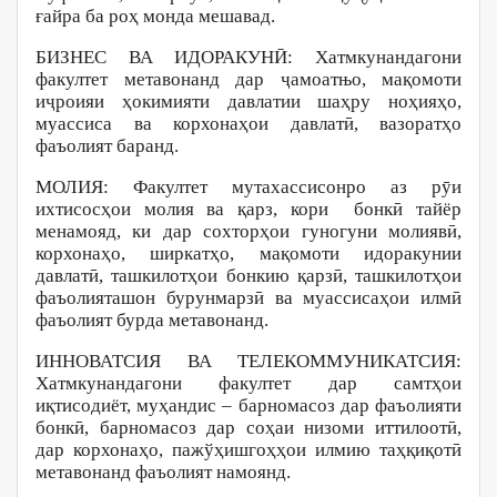
ғайра ба роҳ монда мешавад.
БИЗНЕС ВА ИДОРАКУНӢ: Хатмкунандагони
факултет метавонанд дар ҷамоатњо, мақомоти
иҷроияи ҳокимияти давлатии шаҳру ноҳияҳо,
муассиса ва корхонаҳои давлатӣ, вазоратҳо
фаъолият баранд.
МОЛИЯ: Факултет мутахассисонро аз рӯи
ихтисосҳои молия ва қарз, кори бонкӣ тайёр
менамояд, ки дар сохторҳои гуногуни молиявӣ,
корхонаҳо, ширкатҳо, мақомоти идоракунии
давлатӣ, ташкилотҳои бонкию қарзӣ, ташкилотҳои
фаъолияташон бурунмарзӣ ва муассисаҳои илмӣ
фаъолият бурда метавонанд.
ИННОВАТСИЯ ВА ТЕЛЕКОММУНИКАТСИЯ:
Хатмкунандагони факултет дар самтҳои
иқтисодиёт, муҳандис – барномасоз дар фаъолияти
бонкӣ, барномасоз дар соҳаи низоми иттилоотӣ,
дар корхонаҳо, пажўҳишгоҳҳои илмию таҳқиқотӣ
метавонанд фаъолият намоянд.