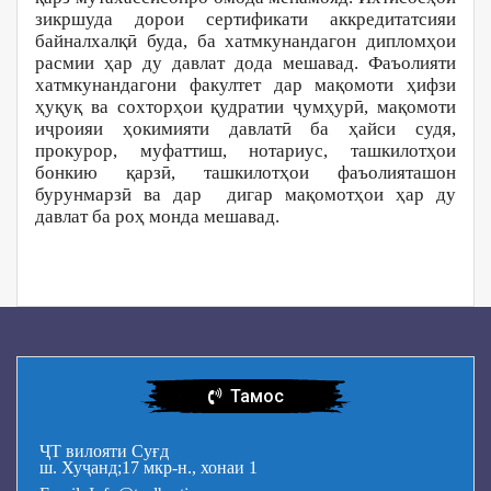
зикршуда дорои сертификати аккредитатсияи
байналхалқӣ буда, ба хатмкунандагон дипломҳои
расмии ҳар ду давлат дода мешавад. Фаъолияти
хатмкунандагони факултет дар мақомоти ҳифзи
ҳуқуқ ва сохторҳои қудратии ҷумҳурӣ, мақомоти
иҷроияи ҳокимияти давлатӣ ба ҳайси судя,
прокурор, муфаттиш, нотариус, ташкилотҳои
бонкию қарзӣ, ташкилотҳои фаъолияташон
бурунмарзӣ ва дар дигар мақомотҳои ҳар ду
давлат ба роҳ монда мешавад.
Тамос
ҶТ вилояти Суғд
ш. Хуҷанд;17 мкр-н., хонаи 1