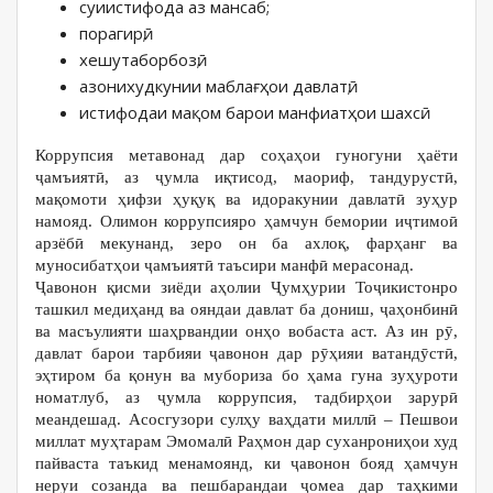
суиистифода аз мансаб;
порагирӣ;
хешутаборбозӣ;
азонихудкунии маблағҳои давлатӣ;
истифодаи мақом барои манфиатҳои шахсӣ.
Коррупсия метавонад дар соҳаҳои гуногуни ҳаёти
ҷамъиятӣ, аз ҷумла иқтисод, маориф, тандурустӣ,
мақомоти ҳифзи ҳуқуқ ва идоракунии давлатӣ зуҳур
намояд. Олимон коррупсияро ҳамчун бемории иҷтимоӣ
арзёбӣ мекунанд, зеро он ба ахлоқ, фарҳанг ва
муносибатҳои ҷамъиятӣ таъсири манфӣ мерасонад.
Ҷавонон қисми зиёди аҳолии Ҷумҳурии Тоҷикистонро
ташкил медиҳанд ва ояндаи давлат ба дониш, ҷаҳонбинӣ
ва масъулияти шаҳрвандии онҳо вобаста аст. Аз ин рӯ,
давлат барои тарбияи ҷавонон дар рӯҳияи ватандӯстӣ,
эҳтиром ба қонун ва мубориза бо ҳама гуна зуҳуроти
номатлуб, аз ҷумла коррупсия, тадбирҳои зарурӣ
меандешад. Асосгузори сулҳу ваҳдати миллӣ – Пешвои
миллат муҳтарам Эмомалӣ Раҳмон дар суханрониҳои худ
пайваста таъкид менамоянд, ки ҷавонон бояд ҳамчун
неруи созанда ва пешбарандаи ҷомеа дар таҳкими