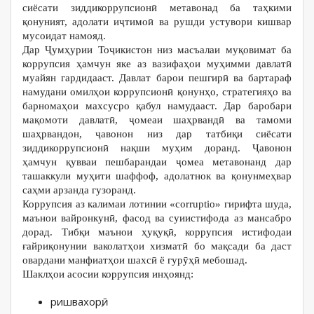
сиёсати зиддикоррупсионӣ метавонад ба таҳкими
қонуният, адолати иҷтимоӣ ва рушди устувори кишвар
мусоидат намояд.
Дар Ҷумҳурии Тоҷикистон низ масъалаи муқовимат ба
коррупсия ҳамчун яке аз вазифаҳои муҳимми давлатӣ
муайян гардидааст. Давлат барои пешгирӣ ва бартараф
намудани омилҳои коррупсионӣ қонунҳо, стратегияҳо ва
барномаҳои махсусро қабул намудааст. Дар баробари
мақомоти давлатӣ, ҷомеаи шаҳрвандӣ ва тамоми
шаҳрвандон, ҷавонон низ дар татбиқи сиёсати
зиддикоррупсионӣ нақши муҳим доранд. Ҷавонон
ҳамчун қувваи пешбарандаи ҷомеа метавонанд дар
ташаккули муҳити шаффоф, адолатнок ва қонунмеҳвар
саҳми арзанда гузоранд.
Коррупсия аз калимаи лотинии «corruptio» гирифта шуда,
маънои вайронкунӣ, фасод ва суиистифода аз мансабро
дорад. Тибқи маънои ҳуқуқӣ, коррупсия истифодаи
ғайриқонунии ваколатҳои хизматӣ бо мақсади ба даст
овардани манфиатҳои шахсӣ ё гурӯҳӣ мебошад.
Шаклҳои асосии коррупсия инҳоянд:
ришвахорӣ;