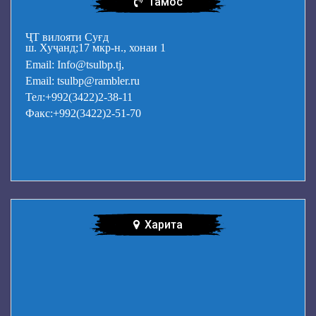
Тамос
ҶТ вилояти Суғд
ш. Хуҷанд;17 мкр-н., хонаи 1
Email: Info@tsulbp.tj,
Email: tsulbp@rambler.ru
Тел:+992(3422)2-38-11
Факс:+992(3422)2-51-70
Харита