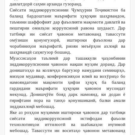
давлатдорӣ саҳми арзанда гузоранд.
Сиёсати зиддикоррупсионии Ҷумҳурии Тоҷикистон ба
баланд бардоштани маърифати ҳуқуқии шаҳрвандон,
таъмини шаффофият дар фаъолияти мақомоти давлатӣ ва
пешгирии омилҳои коррупсионӣ равона шудааст. Дар
татбиқи ин сиёсат ҷавонон метавонанд тавассути
омӯзиши қонунгузорӣ, иштироки фаъолона дар
чорабиниҳои маърифатӣ, риояи меъёрҳои ахлоқӣ ва
шаҳрвандӣ саҳмгузор бошанд.
Муассисаҳои таълимӣ дар ташаккули ҷаҳонбинии
зиддикоррупсионии ҷавонон нақши муҳим доранд. Дар
донишгоҳҳо ва коллеҷҳо баргузор намудани семинарҳо,
мизҳои мудаввар, конференсияҳои илмӣ ва вохӯриҳо бо
намояндагони мақомоти ҳифзи ҳуқуқ ба баланд
гардидани маърифати ҳуқуқии ҷавонон мусоидат
мекунад. Донишҷӯён бояд дарк намоянд, ки додан ё
гирифтани пора на танҳо қонуншиканӣ, балки амали
зиддиахлоқӣ мебошад.
Яке аз роҳҳои муҳимми иштироки ҷавонон дар татбиқи
сиёсати зиддикоррупсионӣ истифодаи фаъоли
технологияҳои иттилоотӣ ва шабакаҳои иҷтимоӣ
мебошад. Тавассути ин воситаҳо ҷавонон метавонанд