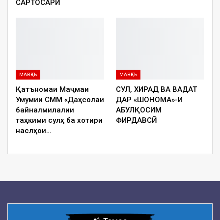
САРТОСАРӢ
МАВҚЕЪ
МАВҚЕЪ
Қатъномаи Маҷмаи
СУЛҲ, ХИРАД ВА ВАҲДАТ
Умумии СММ «Даҳсолаи
ДАР «ШОҲНОМА»-И
байналмилалии
АБУЛҚОСИМ
таҳкими сулҳ ба хотири
ФИРДАВСӢ
наслҳои…