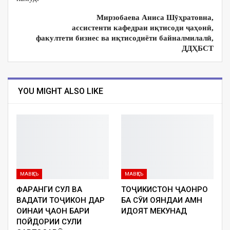
Мирзобаева Аниса Шӯҳратовна,
ассистенти кафедраи иқтисоди ҷаҳонӣ,
факултети бизнес ва иқтисодиёти байналмилалӣ,
ДДҲБСТ
YOU MIGHT ALSO LIKE
МАВҚЕЪ
МАВҚЕЪ
ФАРҲАНГИ СУЛҲ ВА
ТОҶИКИСТОН ҶАҲОНРО
ВАҲДАТИ ТОҶИКОН ДАР
БА СӮИ ОЯНДАИ АМН
ОИНАИ ҶАҲОН БАҲРИ
ҲИДОЯТ МЕКУНАД
ПОЙДОРИИ СУЛҲИ