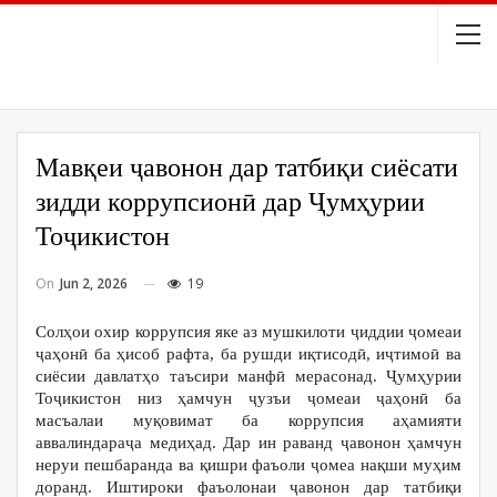
Мавқеи ҷавонон дар татбиқи сиёсати
зидди коррупсионӣ дар Ҷумҳурии
Тоҷикистон
On
Jun 2, 2026
19
Солҳои охир коррупсия яке аз мушкилоти ҷиддии ҷомеаи
ҷаҳонӣ ба ҳисоб рафта, ба рушди иқтисодӣ, иҷтимоӣ ва
сиёсии давлатҳо таъсири манфӣ мерасонад. Ҷумҳурии
Тоҷикистон низ ҳамчун ҷузъи ҷомеаи ҷаҳонӣ ба
масъалаи муқовимат ба коррупсия аҳамияти
аввалиндараҷа медиҳад. Дар ин раванд ҷавонон ҳамчун
неруи пешбаранда ва қишри фаъоли ҷомеа нақши муҳим
доранд. Иштироки фаъолонаи ҷавонон дар татбиқи