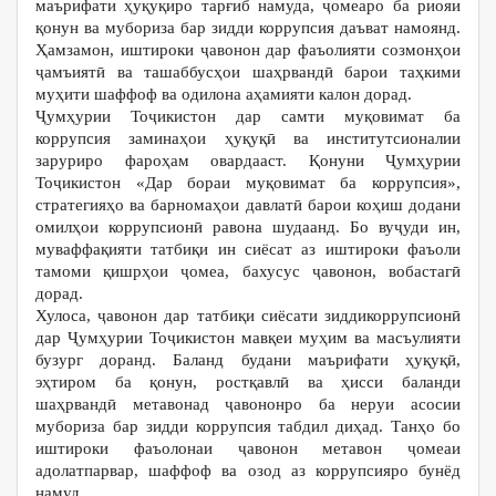
маърифати ҳуқуқиро тарғиб намуда, ҷомеаро ба риояи
қонун ва мубориза бар зидди коррупсия даъват намоянд.
Ҳамзамон, иштироки ҷавонон дар фаъолияти созмонҳои
ҷамъиятӣ ва ташаббусҳои шаҳрвандӣ барои таҳкими
муҳити шаффоф ва одилона аҳамияти калон дорад.
Ҷумҳурии Тоҷикистон дар самти муқовимат ба
коррупсия заминаҳои ҳуқуқӣ ва институтсионалии
заруриро фароҳам овардааст. Қонуни Ҷумҳурии
Тоҷикистон «Дар бораи муқовимат ба коррупсия»,
стратегияҳо ва барномаҳои давлатӣ барои коҳиш додани
омилҳои коррупсионӣ равона шудаанд. Бо вуҷуди ин,
муваффақияти татбиқи ин сиёсат аз иштироки фаъоли
тамоми қишрҳои ҷомеа, бахусус ҷавонон, вобастагӣ
дорад.
Хулоса, ҷавонон дар татбиқи сиёсати зиддикоррупсионӣ
дар Ҷумҳурии Тоҷикистон мавқеи муҳим ва масъулияти
бузург доранд. Баланд будани маърифати ҳуқуқӣ,
эҳтиром ба қонун, ростқавлӣ ва ҳисси баланди
шаҳрвандӣ метавонад ҷавононро ба неруи асосии
мубориза бар зидди коррупсия табдил диҳад. Танҳо бо
иштироки фаъолонаи ҷавонон метавон ҷомеаи
адолатпарвар, шаффоф ва озод аз коррупсияро бунёд
намуд.