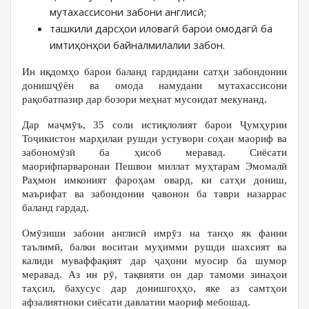
мутахассисони забони англисӣ;
ташкили дарсҳои иловагӣ барои омодагӣ ба
имтиҳонҳои байналмилалии забон.
Ин иқдомҳо барои баланд гардидани сатҳи забондонии
донишҷӯён ва омода намудани мутахассисони
рақобатпазир дар бозори меҳнат мусоидат мекунанд.
Дар маҷмӯъ, 35 соли истиқлолият барои Ҷумҳурии
Тоҷикистон марҳилаи рушди устувори соҳаи маориф ва
забономӯзӣ ба ҳисоб меравад. Сиёсати
маорифпарваронаи Пешвои миллат муҳтарам Эмомалӣ
Раҳмон имконият фароҳам овард, ки сатҳи дониш,
маърифат ва забондонии ҷавонон ба таври назаррас
баланд гардад.
Омӯзиши забони англисӣ имрӯз на танҳо як фанни
таълимӣ, балки воситаи муҳимми рушди шахсият ва
калиди муваффақият дар ҷаҳони муосир ба шумор
меравад. Аз ин рӯ, тақвияти он дар тамоми зинаҳои
таҳсил, бахусус дар донишгоҳҳо, яке аз самтҳои
афзалиятноки сиёсати давлатии маориф мебошад.