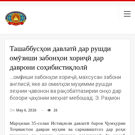
Ташаббусҳои давлатӣ дар рушди
омӯзиши забонҳои хориҷӣ дар
даврони соҳибистиқлолӣ
...омӯзиши забонҳои хориҷӣ, махсусан забони
англисӣ, яке аз омилҳои муҳимми рушди
зеҳнии ҷавонон ва рақобатпазирии онҳо дар
бозори ҷаҳонии меҳнат мебошад. Э. Раҳмон
On
May 6, 2026
26
Марҳилаи 35-солаи Истиқлоли давлатӣ барои Ҷумҳурии
Тоҷикистон давраи муҳим ва сарнавиштсоз дар роҳи