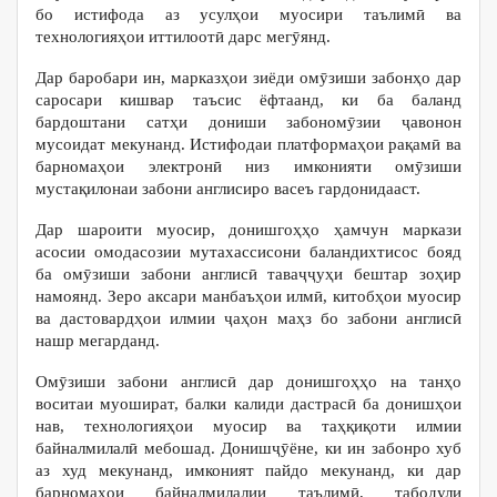
бо истифода аз усулҳои муосири таълимӣ ва
технологияҳои иттилоотӣ дарс мегӯянд.
Дар баробари ин, марказҳои зиёди омӯзиши забонҳо дар
саросари кишвар таъсис ёфтаанд, ки ба баланд
бардоштани сатҳи дониши забономӯзии ҷавонон
мусоидат мекунанд. Истифодаи платформаҳои рақамӣ ва
барномаҳои электронӣ низ имконияти омӯзиши
мустақилонаи забони англисиро васеъ гардонидааст.
Дар шароити муосир, донишгоҳҳо ҳамчун маркази
асосии омодасозии мутахассисони баландихтисос бояд
ба омӯзиши забони англисӣ таваҷҷуҳи бештар зоҳир
намоянд. Зеро аксари манбаъҳои илмӣ, китобҳои муосир
ва дастовардҳои илмии ҷаҳон маҳз бо забони англисӣ
нашр мегарданд.
Омӯзиши забони англисӣ дар донишгоҳҳо на танҳо
воситаи муошират, балки калиди дастрасӣ ба донишҳои
нав, технологияҳои муосир ва таҳқиқоти илмии
байналмилалӣ мебошад. Донишҷӯёне, ки ин забонро хуб
аз худ мекунанд, имконият пайдо мекунанд, ки дар
барномаҳои байналмилалии таълимӣ, табодули