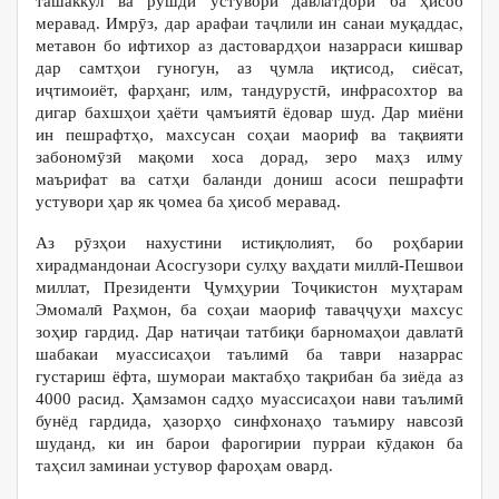
ташаккул ва рушди устувори давлатдорӣ ба ҳисоб
меравад. Имрӯз, дар арафаи таҷлили ин санаи муқаддас,
метавон бо ифтихор аз дастовардҳои назарраси кишвар
дар самтҳои гуногун, аз ҷумла иқтисод, сиёсат,
иҷтимоиёт, фарҳанг, илм, тандурустӣ, инфрасохтор ва
дигар бахшҳои ҳаёти ҷамъиятӣ ёдовар шуд. Дар миёни
ин пешрафтҳо, махсусан соҳаи маориф ва тақвияти
забономӯзӣ мақоми хоса дорад, зеро маҳз илму
маърифат ва сатҳи баланди дониш асоси пешрафти
устувори ҳар як ҷомеа ба ҳисоб меравад.
Аз рӯзҳои нахустини истиқлолият, бо роҳбарии
хирадмандонаи Асосгузори сулҳу ваҳдати миллӣ-Пешвои
миллат, Президенти Ҷумҳурии Тоҷикистон муҳтарам
Эмомалӣ Раҳмон, ба соҳаи маориф таваҷҷуҳи махсус
зоҳир гардид. Дар натиҷаи татбиқи барномаҳои давлатӣ
шабакаи муассисаҳои таълимӣ ба таври назаррас
густариш ёфта, шумораи мактабҳо тақрибан ба зиёда аз
4000 расид. Ҳамзамон садҳо муассисаҳои нави таълимӣ
бунёд гардида, ҳазорҳо синфхонаҳо таъмиру навсозӣ
шуданд, ки ин барои фарогирии пурраи кӯдакон ба
таҳсил заминаи устувор фароҳам овард.