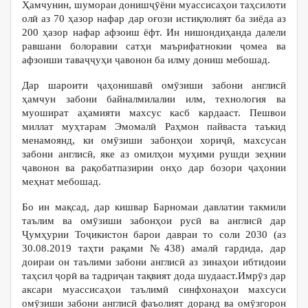
Ҳамчунин, шумораи донишҷӯёни муассисаҳои таҳсилоти
олӣ аз 70 ҳазор нафар дар оғози истиқлолият ба зиёда аз
200 ҳазор нафар афзоиш ёфт. Ин нишондиҳанда далели
равшани болоравии сатҳи маърифатнокии ҷомеа ва
афзоиши таваҷҷуҳи ҷавонон ба илму дониш мебошад.
Дар шароити ҷаҳонишавӣ омӯзиши забони англисӣ
ҳамчун забони байналмилалии илм, технология ва
муошират аҳамияти махсус касб кардааст. Пешвои
миллат муҳтарам Эмомалӣ Раҳмон пайваста таъкид
менамоянд, ки омӯзиши забонҳои хориҷӣ, махсусан
забони англисӣ, яке аз омилҳои муҳими рушди зеҳнии
ҷавонон ва рақобатпазирии онҳо дар бозори ҷаҳонии
меҳнат мебошад.
Бо ин мақсад, дар кишвар Барномаи давлатии такмили
таълим ва омӯзиши забонҳои русӣ ва англисӣ дар
Ҷумҳурии Тоҷикистон барои давраи то соли 2030 (аз
30.08.2019 таҳти рақами №438) амалӣ гардида, дар
доираи он таълими забони англисӣ аз зинаҳои ибтидоии
таҳсил ҷорӣ ва тадриҷан тақвият дода шудааст.Имрӯз дар
аксари муассисаҳои таълимӣ синфхонаҳои махсуси
омӯзиши забони англисӣ фаъолият доранд ва омӯзгорон