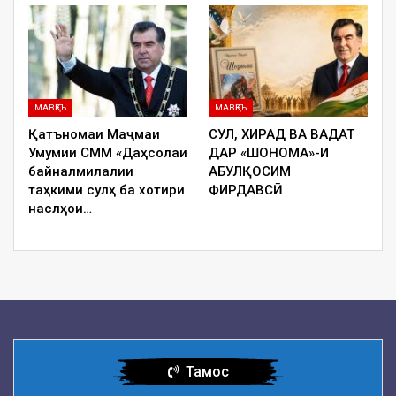
МАВҚЕЪ
МАВҚЕЪ
Қатъномаи Маҷмаи
СУЛҲ, ХИРАД ВА ВАҲДАТ
Умумии СММ «Даҳсолаи
ДАР «ШОҲНОМА»-И
байналмилалии
АБУЛҚОСИМ
таҳкими сулҳ ба хотири
ФИРДАВСӢ
наслҳои…
Тамос