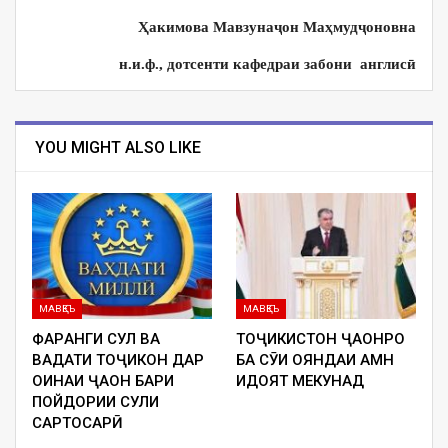
Ҳакимова Мавзунаҷон Маҳмудҷоновна
н.и.ф., дотсенти кафедраи забони англисӣ
YOU MIGHT ALSO LIKE
МАВҚЕЪ
МАВҚЕЪ
ФАРҲАНГИ СУЛҲ ВА
ТОҶИКИСТОН ҶАҲОНРО
ВАҲДАТИ ТОҶИКОН ДАР
БА СӮИ ОЯНДАИ АМН
ОИНАИ ҶАҲОН БАҲРИ
ҲИДОЯТ МЕКУНАД
ПОЙДОРИИ СУЛҲИ
САРТОСАРӢ