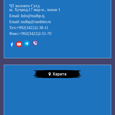
ҶТ вилояти Суғд
ш. Хуҷанд;17 мкр-н., хонаи 1
Email: Info@tsulbp.tj,
Email: tsulbp@rambler.ru
Тел:+992(3422)2-38-11
Факс:+992(3422)2-51-70
Харита