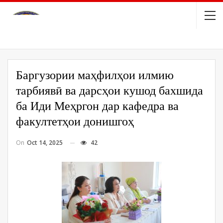
Баргузории маҳфилҳои илмию
тарбиявӣ ва дарсҳои кушод бахшида
ба Иди Меҳргон дар кафедра ва
факултетҳои донишгоҳ
On
Oct 14, 2025
42