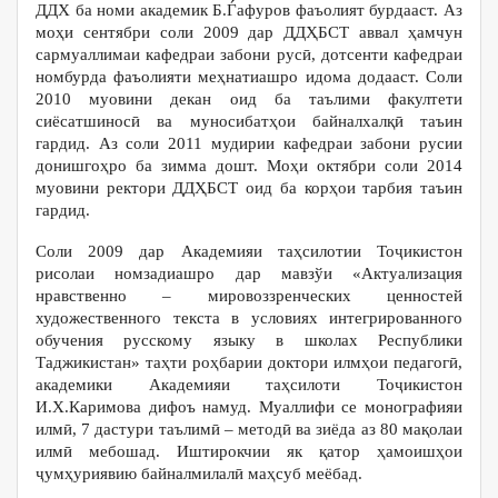
ДДХ ба номи академик Б.Ѓафуров фаъолият бурдааст. Аз
моҳи сентябри соли 2009 дар ДДҲБСТ аввал ҳамчун
сармуаллимаи кафедраи забони русӣ, дотсенти кафедраи
номбурда фаъолияти меҳнатиашро идома додааст. Соли
2010 муовини декан оид ба таълими факултети
сиёсатшиносӣ ва муносибатҳои байналхалқӣ таъин
гардид. Аз соли 2011 мудирии кафедраи забони русии
донишгоҳро ба зимма дошт. Моҳи октябри соли 2014
муовини ректори ДДҲБСТ оид ба корҳои тарбия таъин
гардид.
Соли 2009 дар Академияи таҳсилотии Тоҷикистон
рисолаи номзадиашро дар мавзўи «Актуализация
нравственно – мировоззренческих ценностей
художественного текста в условиях интегрированного
обучения русскому языку в школах Республики
Таджикистан» таҳти роҳбарии доктори илмҳои педагогӣ,
академики Академияи таҳсилоти Тоҷикистон
И.Х.Каримова дифоъ намуд. Муаллифи се монографияи
илмӣ, 7 дастури таълимӣ – методӣ ва зиёда аз 80 мақолаи
илмӣ мебошад. Иштирокчии як қатор ҳамоишҳои
ҷумҳуриявию байналмилалӣ маҳсуб меёбад.