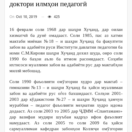
доктори илмҳои педагогӣ
On
Oct 10, 2019
425
16 феврали соли 1968 дар шаҳри Хуҷанд, дар оилаи
хизматчӣ ба дунё омадааст. Соли 1985, пас аз хатми
мактаби миёнаи №18 – и шаҳри Хуҷанд ба факултети
забон ва адабиёти руси Институти давлатии педагогии ба
номи С.М.Кирови шаҳри Хуҷанд дохил шуда, онро соли
1990 бо баҳои аъло ба итмом расонидааст. Соҳиби
ихтисоси муаллими забон ва адабиёти рус дар мактабҳои
миллӣ мебошад.
Соли 1990 фаъолияти омўзгории худро дар мактаб –
гимназияи №13 – и шаҳри Хуҷанд ба ҳайси муаллимаи
забон ва адабиёти рус оѓоз бахшидааст. Солҳои 2001-
2003 дар кўдакистони №27 – и шаҳри Хуҷанд ҳамчун
мураббия – педагог фаъолияти меҳнатии худро идома
додааст. Аз соли 2003 то 2005 дар ҶДММ «Спантамано»
дар вазифаи мудири шуъбаи кадрҳо ифои фаъолият
намудааст. Аз соли 2005 то соли 2009 ба ҳайси
сармуаллимаи кафедраи забонҳои Коллеҷи омўзгории