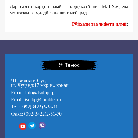
Дар самти корҳои илмӣ – тадқиқотӣ низ М.Ҷ.Хоҷаева
мунтазам ва ҷиддӣ фаъолият мебарад.
Рўйхати таълифоти илмӣ
:
Тамос
ҶТ вилояти Суғд
ш. Хуҷанд;17 мкр-н., хонаи 1
Email: Info@tsulbp.tj,
Email: tsulbp@rambler.ru
Тел:+992(3422)2-38-11
Факс:+992(3422)2-51-70