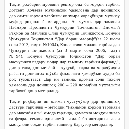
Таҳти роҳбарии муовини ректор оид ба корҳои тарбия,
дотсент Хоҷаева Мубинахон Ҷалоловна дар донишгоҳ
дар самти корҳои тарбиявӣ як зумра чораҷўиҳои муҳиму
муфид роҳандозӣ мегарданд. Аз ҷумла, дар заминаи
Паёмҳои Президенти Ҷумҳурии Тоҷикистон Эмомалӣ
Раҳмон ба Маҷлиси Олии Ҷумҳурии Тоҷикистон, Қонуни
Ҷумҳурии Тоҷикистон “Дар бораи маориф”(аз 22 июли
соли 2013, таҳти №1004), Консепсияи миллии тарбия дар
Ҷумҳурии Тоҷикистон (аз 3 марти соли 2006, таҳти
№94), Қонуни Ҷумҳурии Тоҷикистон “Дар бораи
масъулияти падару модар дар таълиму тарбияи фарзанд”,
дигар санадҳои меъёрӣ – ҳуқуқӣ, нақша ва чораҷўиҳои
раёсати донишгоҳ шўъба фаъолияти ҳамарўзаи худро ба
роҳ гузоштааст. Дар ин замина, идомаи соли таҳсил
ҳамасола дар донишгоҳ 200 – 220 чораҷўии мухталифи
тарбиявӣ доир мегарданд.
Таҳти роҳбарии ин олимаи ҷустуҷўкор дар донишгоҳ
дастури тарбиявӣ – методии “Раҳнамои корҳои тарбиявӣ
дар мактаби олӣ” омода гардида, ҳамасола моҳҳои январ
ва феврал семинарҳои илмӣ – амалӣ бо иштироки васеи
масъулони соҳаи тарбия ташкилу баргузор мегарданд.