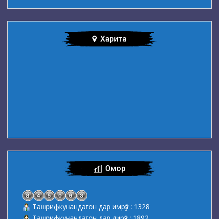
Харита
Омор
Ташрифкунандагон дар имрӯз : 1328
Ташрифкунандагон дар дирӯз : 1892