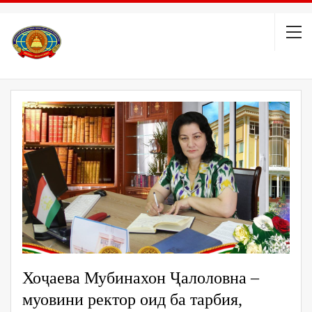
Хоҷаева Мубинахон Ҷалоловна –
муовини ректор оид ба тарбия,