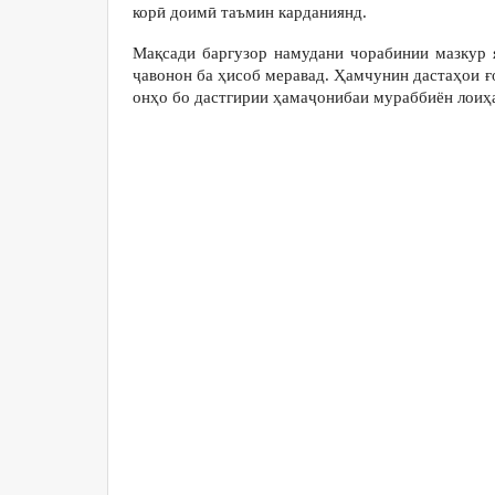
корӣ доимӣ таъмин карданиянд.
Мақсади баргузор намудани чорабинии мазкур 
ҷавонон ба ҳисоб меравад. Ҳамчунин дастаҳои ғо
онҳо бо дастгирии ҳамаҷонибаи мураббиён лоиҳа