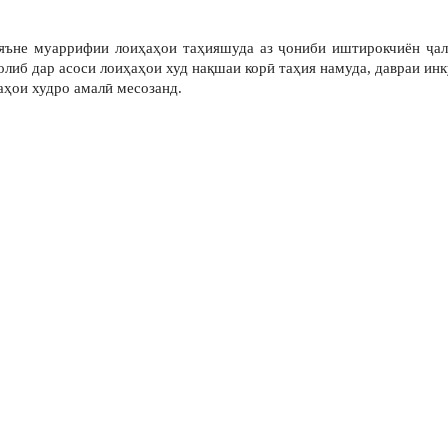
яъне муаррифии лоиҳаҳои таҳияшуда аз ҷониби иштирокчиён ҷа
либ дар асоси лоиҳаҳои худ нақшаи корӣ таҳия намуда, давраи ин
ҳои худро амалӣ месозанд.