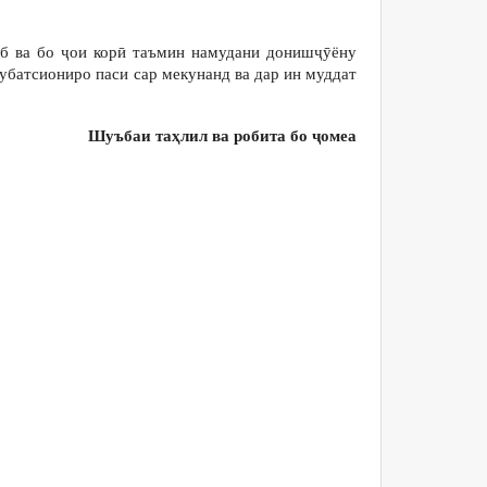
лб ва бо ҷои корӣ таъмин намудани донишҷӯёну
кубатсиониро паси сар мекунанд ва дар ин муддат
Шуъбаи та
ҳлил ва робита бо ҷомеа