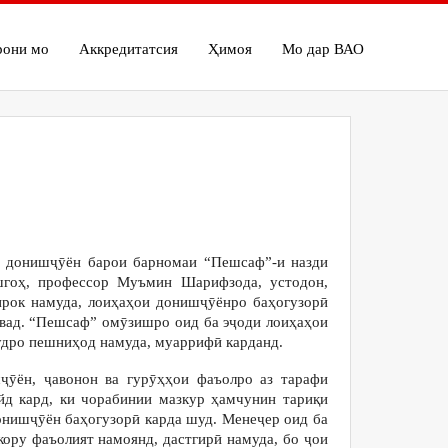
рони мо
Аккредитатсия
Ҳимоя
Мо дар ВАО
и донишҷӯён барои барномаи “Пешсаф”-и назди
гоҳ, профессор Муъмин Шарифзода, устодон,
ирок намуда, лоиҳаҳои донишҷӯёнро баҳогузорӣ
вад. “Пешсаф” омӯзишро оид ба эҷоди лоиҳаҳои
худро пешниҳод намуда, муаррифӣ карданд.
ӯён, ҷавонон ва гурӯҳҳои фаъолро аз тарафи
йд кард, ки чорабинии мазкур ҳамчунин тариқи
онишҷӯён баҳогузорӣ карда шуд. Менеҷер оид ба
ору фаъолият намоянд, дастгирӣ намуда, бо ҷои