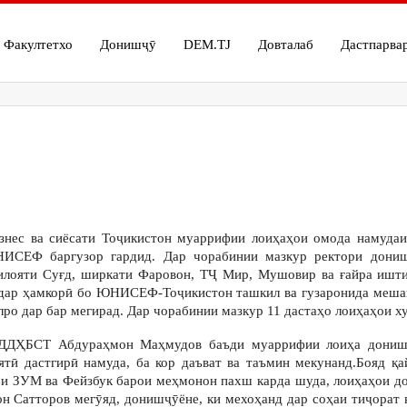
Факултетхо
Донишҷӯ
DEM.TJ
Довталаб
Дастпарва
изнес ва сиёсати Тоҷикистон муаррифии лоиҳаҳои омода намуда
ИСЕФ баргузор гардид. Дар чорабинии мазкур ректори дониш
вилояти Суғд, ширкати Фаровон, ТҶ Мир, Мушовир ва ғайра ишт
” дар ҳамкорӣ бо ЮНИСЕФ-Тоҷикистон ташкил ва гузаронида меша
лро дар бар мегирад. Дар чорабинии мазкур 11 дастаҳо лоиҳаҳои 
 ДДҲБСТ Абдураҳмон Маҳмудов баъди муаррифии лоиҳа донишҷ
ятӣ дастгирӣ намуда, ба кор даъват ва таъмин мекунанд.Бояд қа
ои ЗУМ ва Фейзбук барои меҳмонон пахш карда шуда, лоиҳаҳои д
Сатторов мегӯяд, донишҷӯёне, ки мехоҳанд дар соҳаи тиҷорат к