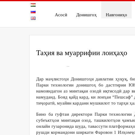
Асосӣ
Донишгоҳ
Навгониҳо
Таҳия ва муаррифии лоиҳаҳо
On
Apr 23, 2021
258
Дар маҷлисгоҳи Донишгоҳи давлатии ҳуқуқ, б
Парки технологии донишгоҳ бо дастгирии ЮН
намояндагон аз минтақаи озодӣ иқтисодӣ дар 
намуданд. Бояд қайд кард, ки лоиҳаи “Пешсаф
тиҷоратӣ, муайян кардани мушкилот то тарҳи ҳа
Бино ба гуфтаи директори Парки технологии
субеъктҳои минтақаи озод, ташкилотҳои ҷамъи
онлайн гузаронида шуда, тавассути платформаҳ
рушди кормандони ширкати Фаровон 1 Илҳомҷон 