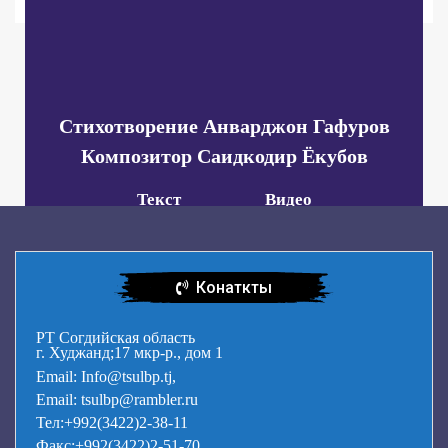
Стихотворение Анварджон Гафуров
Композитор‎ Саидкодир Ёкубов
Текст
Видео
Конаткты
РТ Согдийская область
г. Худжанд;17 мкр-р., дом 1
Email: Info@tsulbp.tj,
Email: tsulbp@rambler.ru
Тел:+992(3422)2-38-11
Факс:+992(3422)2-51-70