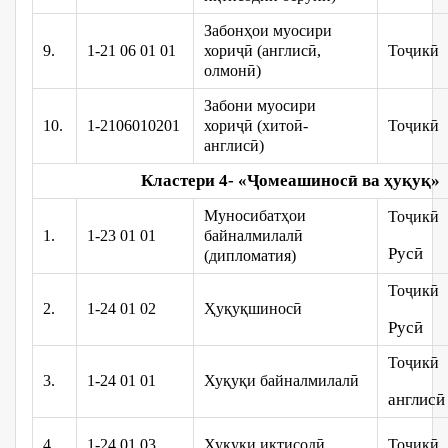
Забонҳои муосири
9.
1-21 06 01 01
хориҷӣ (англисӣ,
Тоҷикӣ
олмонӣ)
Забони муосири
10.
1-2106010201
хориҷӣ (хитоӣ-
Тоҷикӣ
англисӣ)
Кластери 4- «Ҷ
омеашинос
ӣ
ва
ҳ
у
қ
у
қ
»
Муносибатҳои
Тоҷикӣ
1.
1-23 01 01
байналмилалӣ
Русӣ
(дипломатия)
Тоҷикӣ
2.
1-24 01 02
Ҳуқуқшиносӣ
Русӣ
Тоҷикӣ
3.
1-24 01 01
Хуқуқи байналмилалӣ
англисӣ
4.
1-24 01 03
Хуқуқи иқтисодӣ
Тоҷикӣ