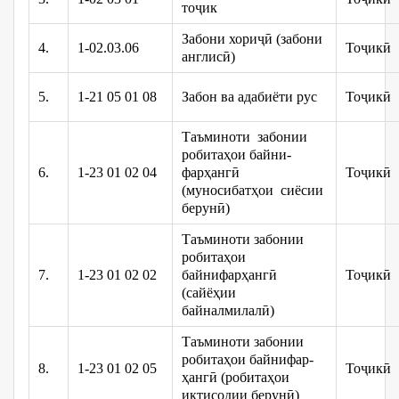
тоҷик
Забони хориҷӣ (забони
4.
1-02.03.06
Тоҷикӣ
англисӣ)
5.
1-21 05 01 08
Забон ва адабиёти рус
Тоҷикӣ
Таъминоти забонии
робитаҳои байни-
6.
1-23 01 02 04
фарҳангӣ
Тоҷикӣ
(муносибатҳои сиёсии
берунӣ)
Таъминоти забонии
робитаҳои
7.
1-23 01 02 02
байнифарҳангӣ
Тоҷикӣ
(сайёҳии
байналмилалӣ)
Таъминоти забонии
робитаҳои байнифар-
8.
1-23 01 02 05
Тоҷикӣ
ҳангӣ (робитаҳои
иқтисодии берунӣ)