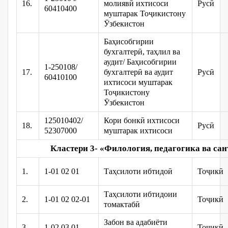
16.
молиявӣ ихтисоси
Русӣ
60410400
муштарак Тоҷикистону
Ӯзбекистон
Баҳисобгирии
бухгалтерӣ, таҳлил ва
аудит/ Баҳисобгирии
1-250108/
17.
бухгалтерӣ ва аудит
Русӣ
60410100
ихтисоси муштарак
Тоҷикистону
Ӯзбекистон
125010402/
Кори бонкӣ ихтисоси
18.
Русӣ
52307000
муштарак ихтисоси
Кластери 3- «Филология, педагогика ва сан
1.
1-01 02 01
Таҳсилоти ибтидоӣ
Тоҷикӣ
Таҳсилоти ибтидоии
2.
1-01 02 02-01
Тоҷикӣ
томактабӣ
Забон ва адабиёти
3.
1-02 03 01
Тоҷикӣ