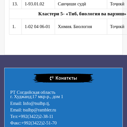
13.
1-93.01.02
Санҷиши судӣ
Тоҷикӣ
Кластери 5- «Тиб, биология ва варзиш
»
1.
1-02 04 06-01
Химия. Биология
Тоҷикӣ
Конаткты
РТ Согдийская область
г. Худжанд;17 мкр-р., дом 1
Email: Info@tsulbp.tj,
Email: tsulbp@rambler.ru
Тел:+992(3422)2-38-11
Факс:+992(3422)2-51-70