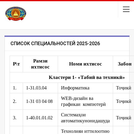
СПИСОК СПЕЦИАЛЬНОСТЕЙ 2025-2026
Рамзи
Р\т
Номи ихтисос
Забон
ихтисос
Кластери 1- «Табиӣ
ва
техник
ӣ
»
1.
1-31.03.04
Информатика
Тоҷикӣ
WEB-дизайн ва
2.
1-31 03 04 08
Тоҷикӣ
графикаи компютерӣ
Системаҳои
3.
1-40.01.01.02
Тоҷикӣ
автоматикунонидашуда
Технолияи иттилоотию