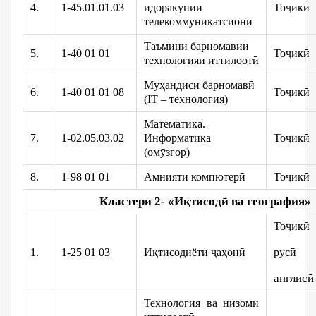
4.
1-45.01.01.03
идоракунии
Тоҷикӣ
телекоммуникатсионӣ
Таъмини барномавии
5.
1-40 01 01
Тоҷикӣ
технологияи иттилоотӣ
Муҳандиси барномавӣ
6.
1-40 01 01 08
Тоҷикӣ
(IT – технология)
Математика.
7.
1-02.05.03.02
Информатика
Тоҷикӣ
(омӯзгор)
8.
1-98 01 01
Амнияти компютерӣ
Тоҷикӣ
Кластери 2- «Иқ
тисод
ӣ
ва
география»
Тоҷикӣ
1.
1-25 01 03
Иқтисодиёти ҷаҳонӣ
русӣ
англисӣ
Технология ва низоми