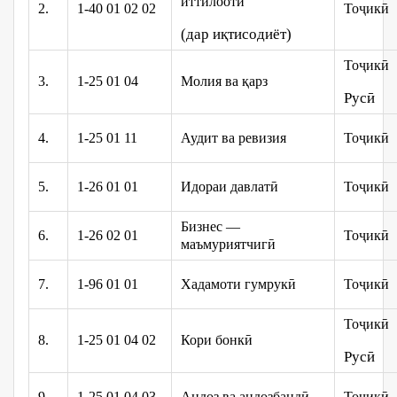
иттилоотӣ
2.
1-40 01 02 02
Тоҷикӣ
(дар иқтисодиёт)
Тоҷикӣ
3.
1-25 01 04
Молия ва қарз
Русӣ
4.
1-25 01 11
Аудит ва ревизия
Тоҷикӣ
5.
1-26 01 01
Идораи давлатӣ
Тоҷикӣ
Бизнес —
6.
1-26 02 01
Тоҷикӣ
маъмуриятчигӣ
7.
1-96 01 01
Хадамоти гумрукӣ
Тоҷикӣ
Тоҷикӣ
8.
1-25 01 04 02
Кори бонкӣ
Русӣ
9.
1-25 01 04 03
Андоз ва андозбандӣ
Тоҷикӣ