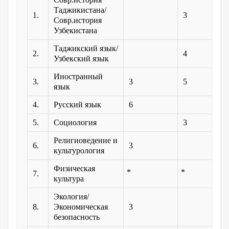
Таджикистана/
1.
3
Совр.история
Узбекистана
Таджикский язык/
2.
4
Узбекский язык
Иностранный
3.
3
5
язык
4.
Русский язык
6
5.
Социология
3
Религиоведение и
6.
3
культурология
Физическая
7.
культура
Экология/
8.
Экономическая
3
безопасность