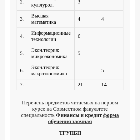
2.
3
культурол.
Высшая
4
3.
4
математика
Информационные
4.
6
технологии
Экон.теория:
5.
5
микроэкономика
Экон.теория:
5
6.
макроэкономика
14
7.
21
Перечень предметов читаемых на первом
курсе на Совместном факультете
специальность
Финансы и кредит
форма
обучения заочная
ТГУПБП