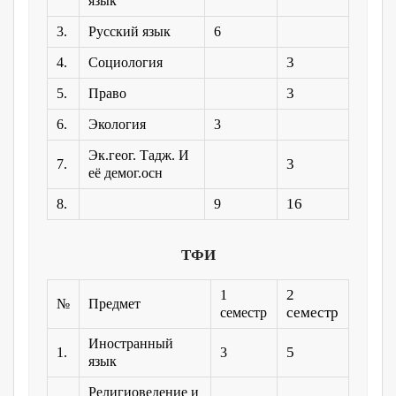
язык
3.
Русский язык
6
3
4.
Социология
3
5.
Право
6.
Экология
3
Эк.геог. Тадж. И
3
7.
её демог.осн
16
8.
9
ТФИ
2
1
№
Предмет
семестр
семестр
Иностранный
5
1.
3
язык
Религиоведение и