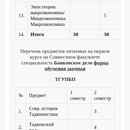
Экон.теория:
макроэкономика/
13.
5
Микроэкономика.
Макроэкономика
Итого
30
30
14.
Перечень предметов читаемых на первом
курсе на Совместном факультете
специальность
Банковское дело
форма
обучения заочная
ТГУПБП
2
1
№
Предмет
семестр
семестр
Совр. история
3
1.
Таджикистана
Таджикский
4
2.