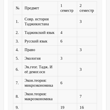
2
1
№
Предмет
семестр
семестр
Совр. история
3
1.
Таджикистана
2.
Таджикский язык
4
3.
Русский язык
6
3
4.
Право
5.
Экология
3
Эк.геог. Тадж. И
3
6.
её демог.осн
Экон.теория:
7.
6
микроэкономика
Экон.теория:
7
8.
макроэкономика
16
9.
19