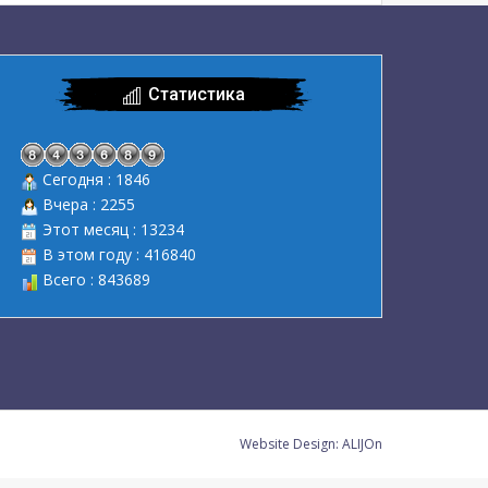
Статистика
Сегодня : 1846
Вчера : 2255
Этот месяц : 13234
В этом году : 416840
Всего : 843689
Website Design:
ALIJOn