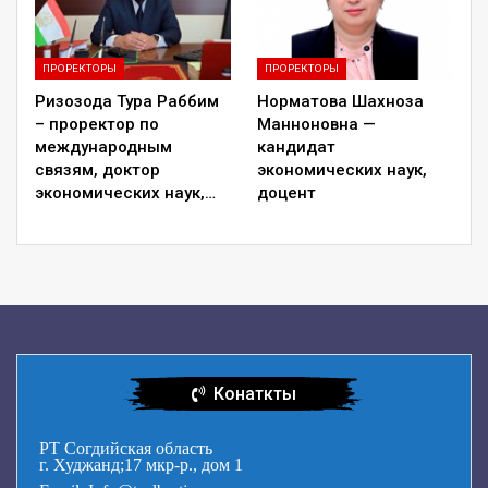
ПРОРЕКТОРЫ
ПРОРЕКТОРЫ
Ризозода Тура Раббим
Норматова Шахноза
– проректор по
Манноновна —
международным
кандидат
связям, доктор
экономических наук,
экономических наук,…
доцент
Конаткты
РТ Согдийская область
г. Худжанд;17 мкр-р., дом 1