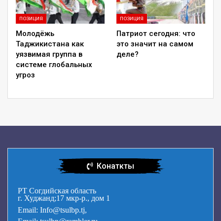
ПОЗИЦИЯ
ПОЗИЦИЯ
Молодёжь
Патриот сегодня: что
Таджикистана как
это значит на самом
уязвимая группа в
деле?
системе глобальных
угроз
Конаткты
РТ Согдийская область
г. Худжанд;17 мкр-р., дом 1
Email: Info@tsulbp.tj,