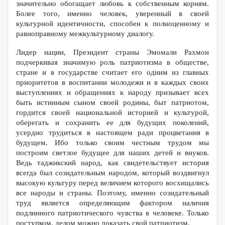
значительно обогащает любовь к собственным корням.
Более того, именно человек, уверенный в своей
культурной идентичности, способен к полноценному и
равноправному межкультурному диалогу.
Лидер нации, Президент страны Эмомали Рахмон
подчеркивая значимую роль патриотизма в обществе,
стране и в государстве считает его одним из главных
приоритетов в воспитании молодежи и в каждых своих
выступлениях и обращениях к народу призывает всех
быть истинным сыном своей родины, быт патриотом,
гордится своей национальной историей и культурой,
оберегать и сохранить ее для будущих поколений,
усердно трудиться в настоящем ради процветания в
будущем. Ибо только своим честным трудом мы
построим светлое будущее для наших детей и внуков.
Ведь таджикский народ, как свидетельствует история
всегда был созидательным народом, который воздвигнул
высокую культуру перед величием которого восхищались
все народы и страны. Поэтому, именно созидательный
труд является определяющим фактором наличия
подлинного патриотического чувства в человеке. Только
поступком, делом можно доказать свой патриотизм.