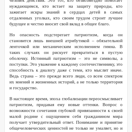
человек действия. Это тот, кто безвозмездно помогает
нуждающимся, кто встает на защиту природы, кто
зажигает искры знаний в сердцах детей в самых
отдаленных уголках, кто своим трудом строит лучшее
будущее и честно вносит свой вклад в общее благо.
Но опасность подстерегает патриотизм, когда он
становится лишь внешней атрибутикой – обязательной
ленточкой или механическим исполнением гимна. В
таких случаях он рискует превратиться в пустую
оболочку. Истинный патриотизм – это не символы, а
поступки. Это уважение к каждому соотечественнику, это
способность к диалогу даже с теми, кто мыслит иначе.
Ведь страна – это прежде всего люди, со всем спектром
их мнений и жизненных историй, а не только территория
и государство.
В настоящее время, эпоха глобализации переосмысливает
патриотизм, придавая ему новые оттенки. Вопрос о
возможности сочетания глубокой привязанности к своей
малой родине с ощущением себя гражданином мира
получает утвердительный ответ. Понимание и принятие
общечеловеческих ценностей не только не умаляет, но и