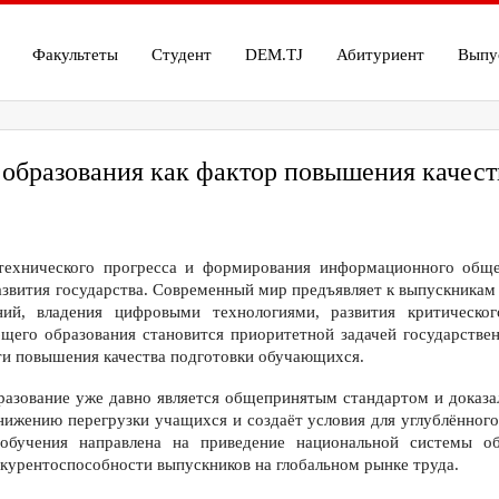
Факультеты
Студент
DEM.TJ
Абитуриент
Выпу
 образования как фактор повышения качес
-технического прогресса и формирования информационного общ
звития государства. Современный мир предъявляет к выпускникам 
ний, владения цифровыми технологиями, развития критическ
щего образования становится приоритетной задачей государстве
ти повышения качества подготовки обучающихся.
разование уже давно является общепринятым стандартом и доказа
нижению перегрузки учащихся и создаёт условия для углублённого
обучения направлена на приведение национальной системы о
курентоспособности выпускников на глобальном рынке труда.