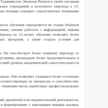
и Таджикистан Эмомали Рахмон в своём послании
льных учреждений и поэтапного перехода к 12-
ая позиция отражает стратегическое понимание
ность обучения определяется не только объёмом
ление, умение работать с информацией, навыки
ереход на 12-летнее обучение позволяет более
бных программ, а также создать условия для
. Он способствует более плавному переходу от
ыпускники, прошедшие более продолжительную и
ысокий уровень академической самостоятельности
школы. Оно позволяет учащимся более осознанно
соответствующие их интересам и способностям.
 и снижению числа ошибочных профессиональных
й, проектной и исследовательской деятельности,
ся формирование у школьников навыков анализа,