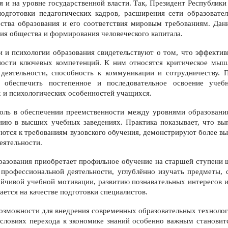
я и на уровне государственной власти. Так, Президент Республик
одготовки педагогических кадров, расширения сети образовате
ства образования и его соответствия мировым требованиям. Данн
тия общества и формирования человеческого капитала.
и и психологии образования свидетельствуют о том, что эффектив
ости ключевых компетенций. К ним относятся критическое мыш
 деятельности, способность к коммуникации и сотрудничеству. П
, обеспечить постепенное и последовательное освоение уче
 и психологических особенностей учащихся.
оль в обеспечении преемственности между уровнями образования
нию в высших учебных заведениях. Практика показывает, что в
ются к требованиям вузовского обучения, демонстрируют более в
еятельности.
бразования приобретает профильное обучение на старшей ступени 
 профессиональной деятельности, углублённо изучать предметы, 
йчивой учебной мотивации, развитию познавательных интересов
ется на качестве подготовки специалистов.
зможности для внедрения современных образовательных технологи
условиях перехода к экономике знаний особенно важным становит