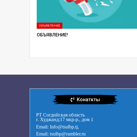
ОБЪЯВЛЕНИЕ
ОБЪЯВЛЕНИЕ!
Конаткты
РТ Согдийская область
г. Худжанд;17 мкр-р., дом 1
Email: Info@tsulbp.tj,
Email: tsulbp@rambler.ru