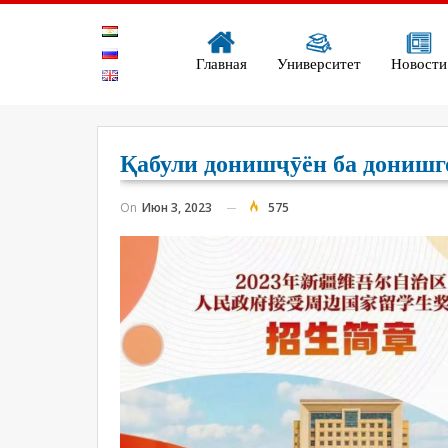
Главная
Университет
Новости
Қабули донишҷӯён ба донишг
On
Июн 3, 2023
575