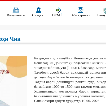
Факультеты
Студент
DEM.TJ
Абитуриент
Выпу
оҳи Чин
Ба диққати донишҷӯёни Донишгоҳи давлатии
мешавад, ки Донишгоҳи педагогии Синзяни
зинаҳои забономӯзӣ (1 сола), бакалавр, маги
Талаботи асосӣ барои дохилшавӣ донистани
дараҷаи 4-ум барои бакалавриат ва дараҷаи 
Таҳсил барои донишҷӯён ройгон буда, онҳо
ба маблағи 1000 то 1500 юан таъмин менамоя
Хоҳишмандон метавонанд барои гирифтан
байналмилалии донишгоҳ муроҷиат намоянд.
Санаи охири қабули ҳуҷҷатҳо 10.06. 2023