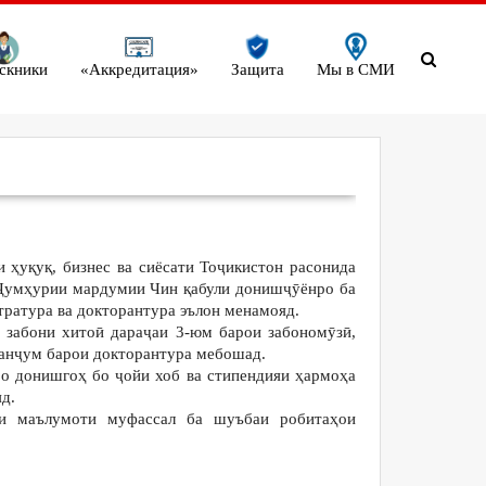
скники
«Аккредитация»
Защита
Мы в СМИ
 ҳуқуқ, бизнес ва сиёсати Тоҷикистон расонида
 Ҷумҳурии мардумии Чин қабули донишҷӯёнро ба
стратура ва докторантура эълон менамояд.
 забони хитоӣ дараҷаи 3-юм барои забономӯзӣ,
панҷум барои докторантура мебошад.
ро донишгоҳ бо ҷойи хоб ва стипендияи ҳармоҳа
д.
и маълумоти муфассал ба шуъбаи робитаҳои