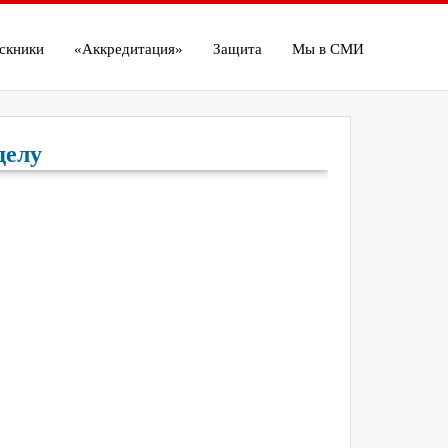
скники
«Аккредитация»
Защита
Мы в СМИ
делу