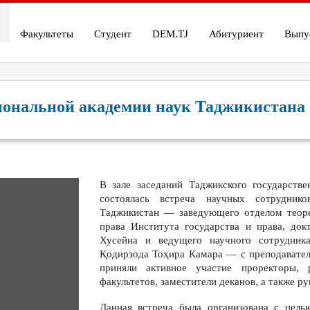
Факультеты
Студент
DEM.TJ
Абитуриент
Выпу
иональной академии наук Таджикистана 
В зале заседаний Таджикского государстве
состоялась встреча научных сотрудник
Таджикистан — заведующего отделом теоре
права Института государства и права, до
Хусейна и ведущего научного сотрудника
Қодирзода Тоҳира Камара — с преподавател
приняли активное участие проректоры, 
факультетов, заместители деканов, а также 
Данная встреча была организована с цель