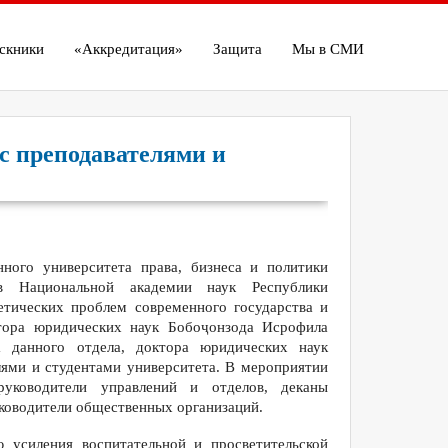
скники
«Аккредитация»
Защита
Мы в СМИ
с преподавателями и
нного университета права, бизнеса и политики
ов Национальной академии наук Республики
тических проблем современного государства и
ктора юридических наук Бобоҷонзода Исрофила
 данного отдела, доктора юридических наук
ями и студентами университета. В мероприятии
руководители управлений и отделов, деканы
руководители общественных организаций.
ю усиления воспитательной и просветительской