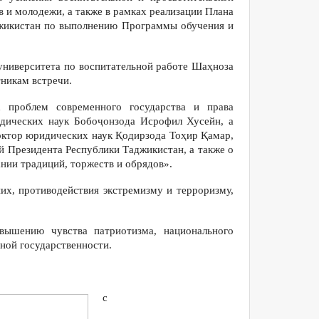
в и молодежи, а также в рамках реализации Плана
джикистан по выполнению Программы обучения и
университета по воспитательной работе Шаҳнoза
тникам встречи.
 проблем современного государства и права
идических наук Бобоҷонзода Исрофил Хусейн, а
октор юридических наук Қодирзода Тоҳир Қамар,
й Президента Республики Таджикистан, а также о
нии традиций, торжеств и обрядов».
х, противодействия экстремизму и терроризму,
вышению чувства патриотизма, национального
ной государственности.
с